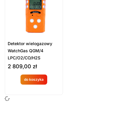
Sort Products
Domyślne
Cena
-
zł
Minimum Price
Maximum Price
Detektor wielogazowy
Kategorie Produktów
WatchGas QGM/4
LPC/O2/CO/H2S
Detektory gazów
2 809,00
zł
Detektory i mierniki
Sprzęt ratowniczy
do koszyka
Produkt
Wyczyść
dostępny
na
zamówien
ie