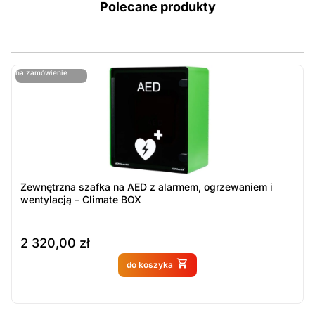
Polecane produkty
ostatnie sztuki
na zamówienie
ost
n
Zewnętrzna szafka na AED z alarmem, ogrzewaniem i
wentylacją – Climate BOX
2 320,00
zł
Produkt dostępny na
do koszyka
zamówienie