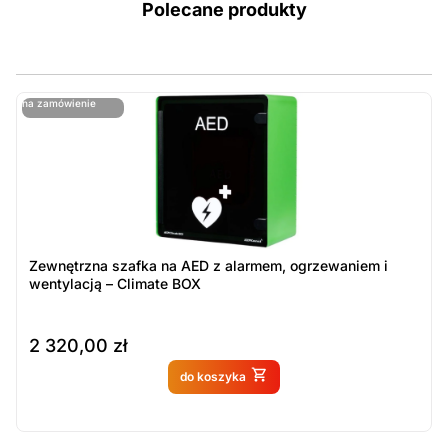
Polecane produkty
ostatnie sztuki
na zamówienie
ost
n
Zewnętrzna szafka na AED z alarmem, ogrzewaniem i
wentylacją – Climate BOX
2 320,00
zł
Produkt dostępny na
do koszyka
zamówienie