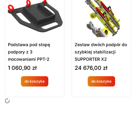
Sort Products
Domyślne
Cena
-
zł
Minimum Price
Maximum Price
Podstawa pod stopę
Zestaw dwóch podpór do
Kategorie Produktów
podpory z 3
szybkiej stabilizacji
mocowaniami PPT-2
SUPPORTER X2
Sprzęt ratowniczy
PARATECH
1 060,90
zł
24 676,00
zł
Systemy stabilizacji
Wyposażenie techniczne i sprzęt strażacki
do koszyka
do koszyka
Produkt
Produkt
Wyczyść
dostępny
dostępny
na
na
zamówien
zamówien
ie
ie