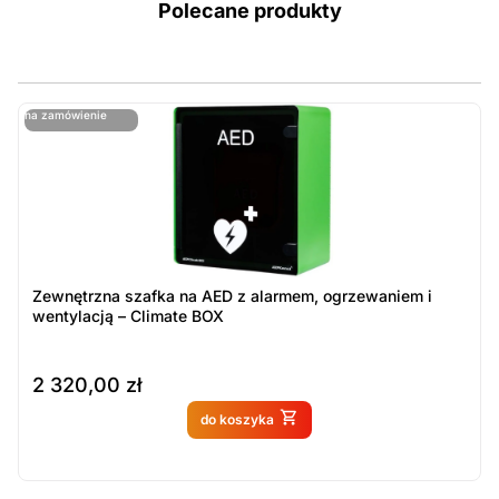
Polecane produkty
ostatnie sztuki
na zamówienie
ost
n
Zewnętrzna szafka na AED z alarmem, ogrzewaniem i
wentylacją – Climate BOX
2 320,00
zł
Produkt dostępny na
do koszyka
zamówienie