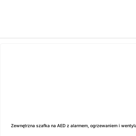
ostatnie sztuki
na zamówienie
Zewnętrzna szafka na AED z alarmem, ogrzewaniem i wentyl