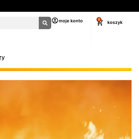
0
moje konto
zy