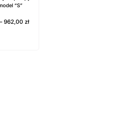
model “S”
–
962,00
zł
e
ukt
ępny na
wienie