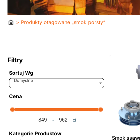
Strona
> Produkty otagowane „smok porsty”
główna
ostatnie sztuki
na zamówienie
Filtry
Sortuj Wg
Sort Products
Domyślne
Cena
-
zł
Minimum Price
Maximum Price
Kategorie Produktów
Smok ssaw