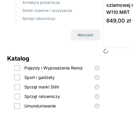
Armatura pożarnicza
szlamowej 
Smoki ssawne i wysysacze
W110 MRT
Sprzęt ratowniczy
849,00
zł
wybierz opcj
Wyczyść
Prod
dost
Katalog
zamó
+
Pojazdy i Wyposażenie Remiz
+
Sport i gadżety
+
Sprzęt marki Stihl
+
Sprzęt ratowniczy
+
Umundurowanie