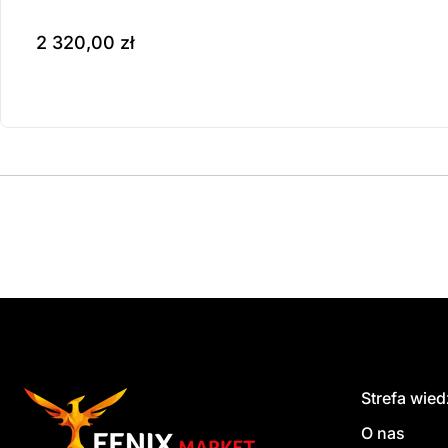
2 320,00
zł
Produkt dostępny na z
do koszyka
Strefa wie
O nas