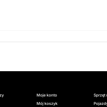
amówienie
dzy
Moje konto
Sprzęt
Mój koszyk
Pojazd