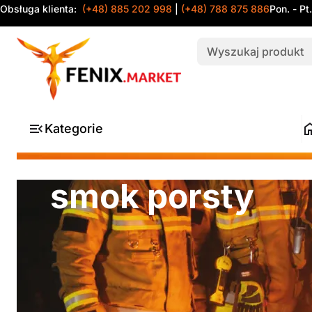
Obsługa klienta:
(+48) 885 202 998
|
(+48) 788 875 886
Pon. - Pt
Kategorie
smok porsty