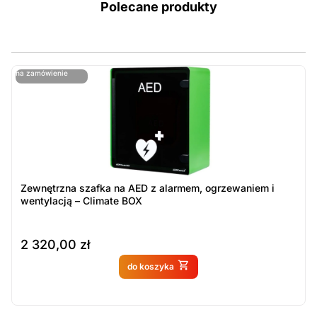
Polecane produkty
ostatnie sztuki
na zamówienie
ost
n
Zewnętrzna szafka na AED z alarmem, ogrzewaniem i
wentylacją – Climate BOX
2 320,00
zł
Produkt dostępny na
do koszyka
zamówienie