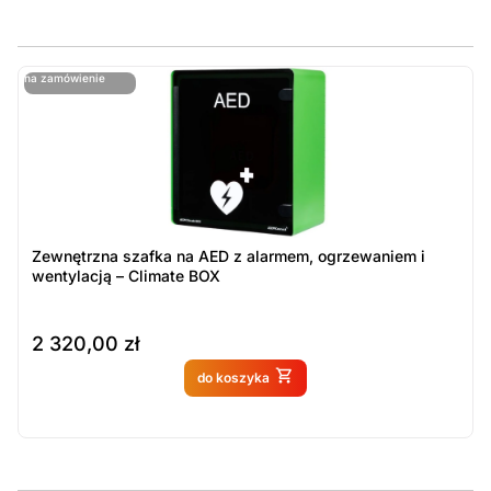
ostatnie sztuki
na zamówienie
ost
n
Zewnętrzna szafka na AED z alarmem, ogrzewaniem i
wentylacją – Climate BOX
2 320,00
zł
Produkt dostępny na
do koszyka
zamówienie