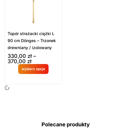
Topór strażacki ciężki L
90 cm Dönges – Trzonek
drewniany / izolowany
330,00
zł
–
370,00
zł
wybierz opcje
Produkt
dostępny
na
zamówien
ie
Polecane produkty