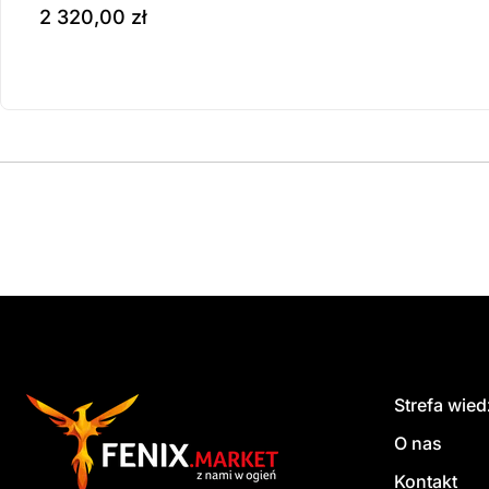
2 320,00
zł
Produkt dostępny na z
do koszyka
Strefa wie
O nas
Kontakt