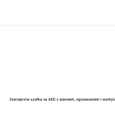
ostatnie sztuki
na zamówienie
Zewnętrzna szafka na AED z alarmem, ogrzewaniem i wentyl