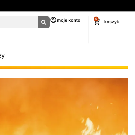
0
moje konto
zy