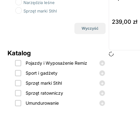
Narzędzia leśne
Sprzęt marki Stihl
239,00
zł
Wyczyść
do koszyka
Prod
dost
Katalog
zamó
+
Pojazdy i Wyposażenie Remiz
+
Sport i gadżety
+
Sprzęt marki Stihl
+
Sprzęt ratowniczy
+
Umundurowanie