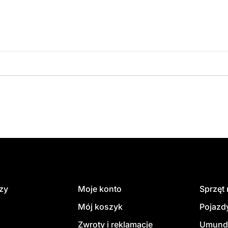
amówienie
dzy
Moje konto
Sprzęt
Mój koszyk
Pojazd
Zwroty i reklamacje
Umund