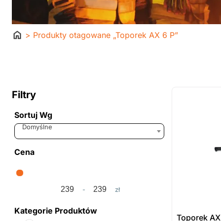
Strona
> Produkty otagowane „Toporek AX 6 P”
główna
ostatnie sztuki
na zamówienie
Filtry
Sortuj Wg
Sort Products
Domyślne
Cena
-
zł
Minimum Price
Maximum Price
Kategorie Produktów
Toporek AX