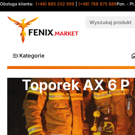
Obsługa klienta:
(+48) 885 202 998
|
(+48) 788 875 886
Pon. - Pt
Kategorie
Toporek AX 6 P