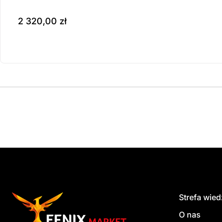
2 320,00
zł
Produkt dostępny na z
do koszyka
Strefa wie
O nas