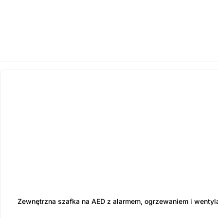
ostatnie sztuki
na zamówienie
Zewnętrzna szafka na AED z alarmem, ogrzewaniem i wentyl