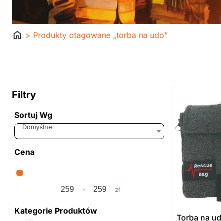
Strona
> Produkty otagowane „torba na udo”
główna
ostatnie sztuki
na zamówienie
Filtry
Sortuj Wg
Sort Products
Domyślne
Cena
-
zł
Minimum Price
Maximum Price
Kategorie Produktów
Torba na u