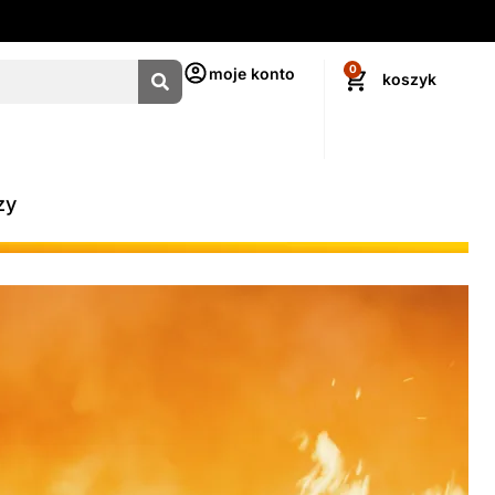
0
moje konto
zy