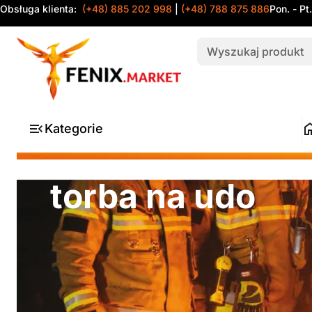
Obsługa klienta:
(+48) 885 202 998
|
(+48) 788 875 886
Pon. - Pt
Kategorie
torba na udo