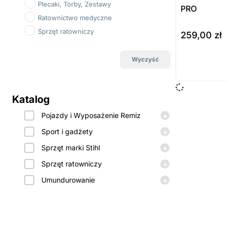
Plecaki, Torby, Zestawy
PRO
Ratownictwo medyczne
Sprzęt ratowniczy
259,00
zł
do koszyka
Wyczyść
Prod
dost
Katalog
zamó
+
Pojazdy i Wyposażenie Remiz
+
Sport i gadżety
+
Sprzęt marki Stihl
+
Sprzęt ratowniczy
+
Umundurowanie