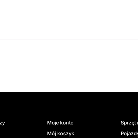
amówienie
dzy
Moje konto
Sprzęt
Mój koszyk
Pojazd