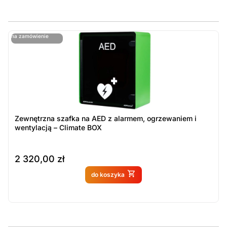
ostatnie sztuki
na zamówienie
ost
n
Zewnętrzna szafka na AED z alarmem, ogrzewaniem i
wentylacją – Climate BOX
2 320,00
zł
Produkt dostępny na
do koszyka
zamówienie