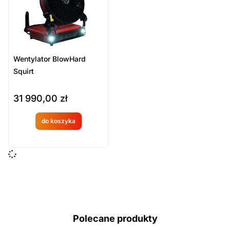
Wentylator BlowHard
Squirt
31 990,00
zł
do koszyka
Produkt
dostępny
na
zamówien
ie
Polecane produkty