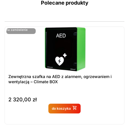
Polecane produkty
ostatnie sztuki
na zamówienie
ost
n
Zewnętrzna szafka na AED z alarmem, ogrzewaniem i
wentylacją – Climate BOX
2 320,00
zł
Produkt dostępny na
do koszyka
zamówienie