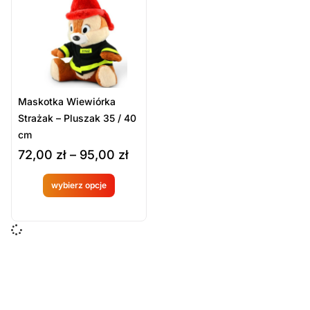
Sort Products
Domyślne
Cena
-
zł
Minimum Price
Maximum Price
Maskotka Wiewiórka
Kategorie Produktów
Strażak – Pluszak 35 / 40
cm
Gadżety / zabawki
72,00
zł
–
95,00
zł
Sport i gadżety
wybierz opcje
Produkt
Wyczyść
dostępny
na
zamówien
ie