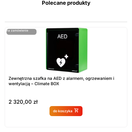
Polecane produkty
ostatnie sztuki
na zamówienie
ost
n
Zewnętrzna szafka na AED z alarmem, ogrzewaniem i
wentylacją – Climate BOX
2 320,00
zł
Produkt dostępny na
do koszyka
zamówienie