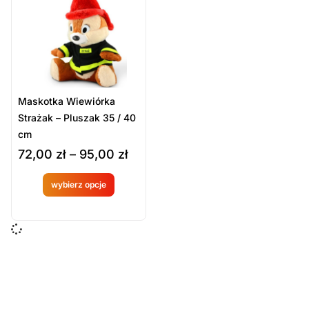
Sort Products
Domyślne
Cena
-
zł
Minimum Price
Maximum Price
Maskotka Wiewiórka
Kategorie Produktów
Strażak – Pluszak 35 / 40
cm
Gadżety / zabawki
72,00
zł
–
95,00
zł
Sport i gadżety
wybierz opcje
Produkt
Wyczyść
dostępny
na
zamówien
ie