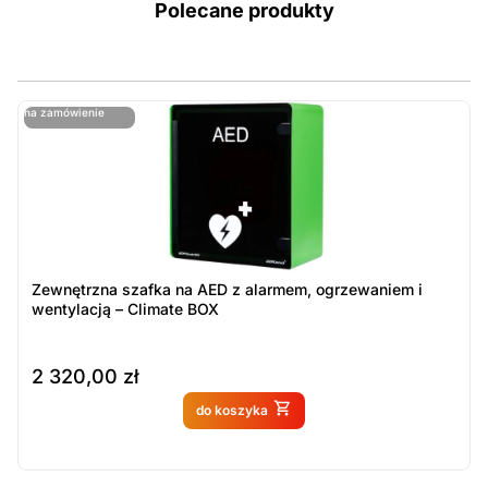
Polecane produkty
ostatnie sztuki
na zamówienie
ost
n
Zewnętrzna szafka na AED z alarmem, ogrzewaniem i
wentylacją – Climate BOX
2 320,00
zł
Produkt dostępny na
do koszyka
zamówienie