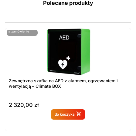
Polecane produkty
ostatnie sztuki
na zamówienie
ost
n
Zewnętrzna szafka na AED z alarmem, ogrzewaniem i
wentylacją – Climate BOX
2 320,00
zł
Produkt dostępny na
do koszyka
zamówienie