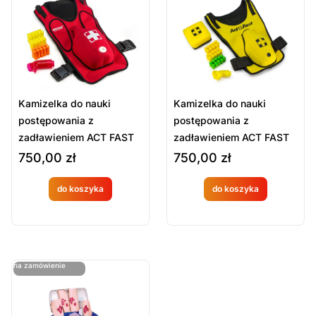
Sort Products
Domyślne
Cena
-
zł
Minimum Price
Maximum Price
Kamizelka do nauki
Kamizelka do nauki
Kategorie Produktów
postępowania z
postępowania z
zadławieniem ACT FAST
zadławieniem ACT FAST
Akcesoria szkoleniowe
(pediatryczna)
750,00
zł
750,00
zł
Sprzęt ratowniczy
Sprzęt szkoleniowy
do koszyka
do koszyka
Produkt
Produkt
Wyczyść
dostępny
dostępny
na
na
ostatnie sztuki
na zamówienie
zamówien
zamówien
ie
ie