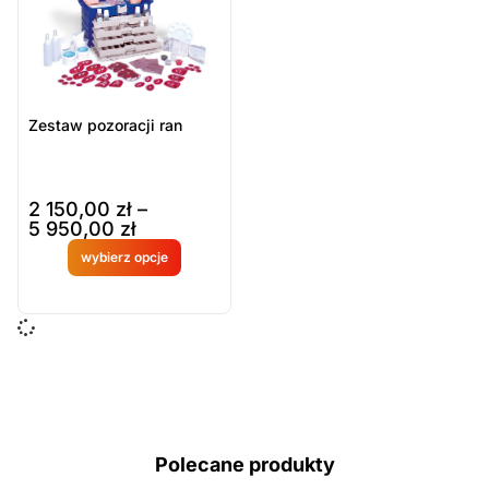
Zestaw pozoracji ran
2 150,00
zł
–
5 950,00
zł
wybierz opcje
Produkt
dostępny
na
zamówien
ie
Polecane produkty