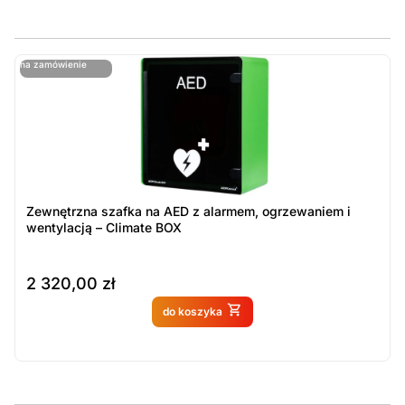
ostatnie sztuki
na zamówienie
ost
n
Zewnętrzna szafka na AED z alarmem, ogrzewaniem i
wentylacją – Climate BOX
2 320,00
zł
Produkt dostępny na
do koszyka
zamówienie