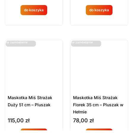
do koszyka
do koszyka
Produkt
Produkt
dostępny
dostępny
na
na
ostatnie sztuki
ostatnie sztuki
na zamówienie
na zamówienie
zamówien
zamówien
ie
ie
Maskotka Miś Strażak
Maskotka Miś Strażak
Duży 51 cm – Pluszak
Florek 35 cm – Pluszak w
Hełmie
115,00
zł
78,00
zł