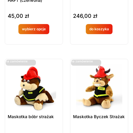
HAFT (czerwona)
45,00
zł
246,00
zł
wybierz opcje
do koszyka
Produkt
Produkt
dostępny
dostępny
na
na
ostatnie sztuki
ostatnie sztuki
na zamówienie
na zamówienie
zamówien
zamówien
ie
ie
Maskotka bóbr strażak
Maskotka Byczek Strażak