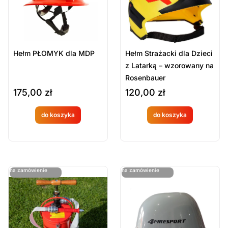
Hełm PŁOMYK dla MDP
Hełm Strażacki dla Dzieci
z Latarką – wzorowany na
Rosenbauer
175,00
zł
120,00
zł
do koszyka
do koszyka
Produkt
Produkt
dostępny
dostępny
na
na
ostatnie sztuki
ostatnie sztuki
na zamówienie
na zamówienie
zamówien
zamówien
ie
ie