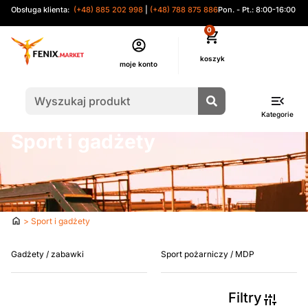
Obsługa klienta:
(+48) 885 202 998
|
(+48) 788 875 886
Pon. - Pt.: 8:00-16:00
0
moje konto
Kategorie
Sport i gadżety
Strona
> Sport i gadżety
główna
Gadżety / zabawki
Sport pożarniczy / MDP
Filtry