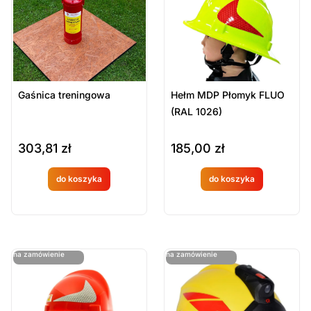
ie
ie
Gaśnica treningowa
Hełm MDP Płomyk FLUO
(RAL 1026)
303,81
zł
185,00
zł
do koszyka
do koszyka
Produkt
Produkt
dostępny
dostępny
na
na
ostatnie sztuki
ostatnie sztuki
na zamówienie
na zamówienie
zamówien
zamówien
ie
ie