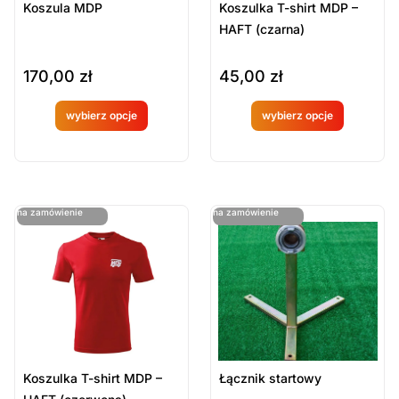
Koszula MDP
Koszulka T-shirt MDP –
HAFT (czarna)
170,00
zł
45,00
zł
wybierz opcje
wybierz opcje
Produkt
Produkt
dostępny
dostępny
na
na
ostatnie sztuki
ostatnie sztuki
na zamówienie
na zamówienie
zamówien
zamówien
ie
ie
Koszulka T-shirt MDP –
Łącznik startowy