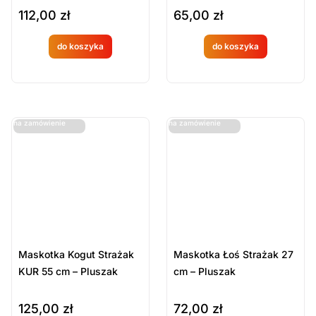
112,00
zł
65,00
zł
do koszyka
do koszyka
Produkt
Produkt
dostępny
dostępny
na
na
ostatnie sztuki
ostatnie sztuki
na zamówienie
na zamówienie
zamówien
zamówien
ie
ie
Maskotka Kogut Strażak
Maskotka Łoś Strażak 27
KUR 55 cm – Pluszak
cm – Pluszak
125,00
zł
72,00
zł