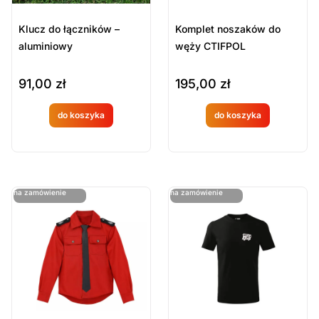
Klucz do łączników –
Komplet noszaków do
aluminiowy
węży CTIFPOL
91,00
zł
195,00
zł
do koszyka
do koszyka
Produkt
Produkt
dostępny
dostępny
na
na
ostatnie sztuki
ostatnie sztuki
na zamówienie
na zamówienie
zamówien
zamówien
ie
ie