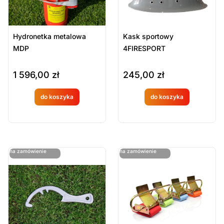
Hydronetka metalowa
Kask sportowy
MDP
4FIRESPORT
1 596,00
zł
245,00
zł
do koszyka
do koszyka
Produkt
Produkt
dostępny
dostępny
na
na
ostatnie sztuki
ostatnie sztuki
na zamówienie
na zamówienie
zamówien
zamówien
ie
ie