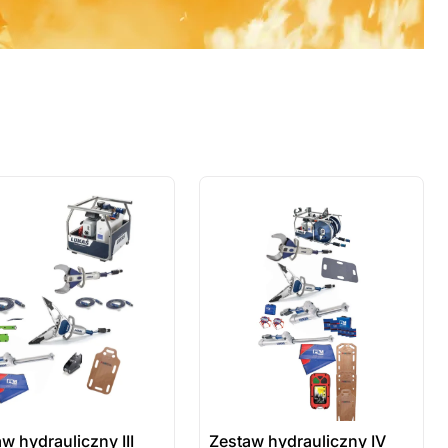
 sztuki
ostatnie sztuki
wienie
na zamówienie
w hydrauliczny III
Zestaw hydrauliczny IV