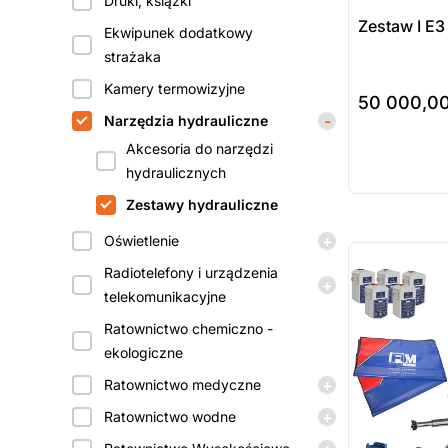
Druki, książki
Zestaw I E
Ekwipunek dodatkowy
strażaka
Kamery termowizyjne
50 000,0
-
Narzędzia hydrauliczne
do koszyka
Akcesoria do narzędzi
Prod
hydraulicznych
dost
Zestawy hydrauliczne
zamó
+
Oświetlenie
ostatnie sztuki
na zamówienie
Radiotelefony i urządzenia
+
telekomunikacyjne
Ratownictwo chemiczno -
ekologiczne
+
Ratownictwo medyczne
+
Ratownictwo wodne