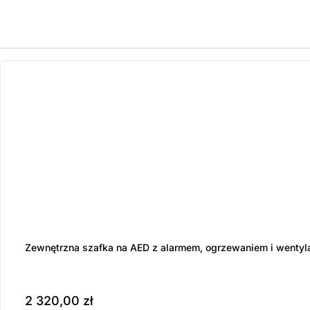
ostatnie sztuki
na zamówienie
Zewnętrzna szafka na AED z alarmem, ogrzewaniem i wentyl
2 320,00
zł