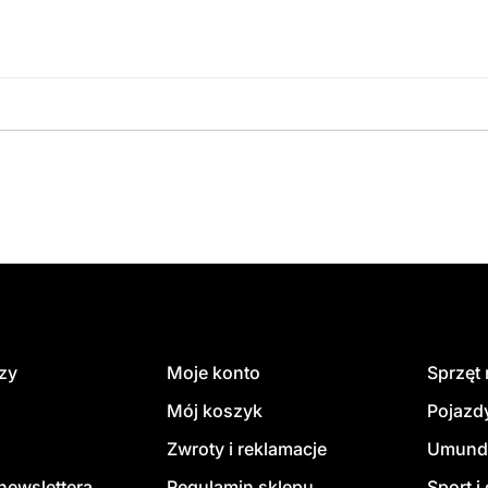
amówienie
dzy
Moje konto
Sprzęt
Mój koszyk
Pojazd
Zwroty i reklamacje
Umund
newslettera
Regulamin sklepu
Sport i