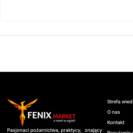
Produkt dostępny na z
do koszyka
Strefa wie
O nas
Kontakt
Pasjonaci pożarnictwa, praktycy, znający
Regulamin 