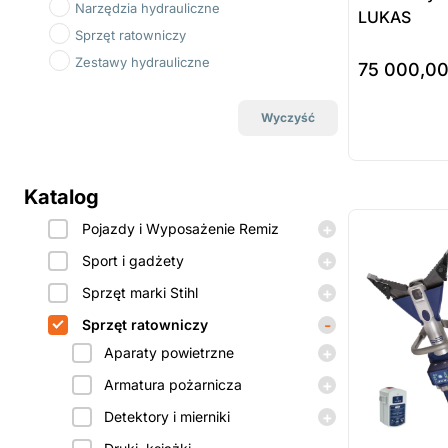
Narzędzia hydrauliczne
LUKAS
Sprzęt ratowniczy
Zestawy hydrauliczne
75 000,0
do koszyka
Wyczyść
Prod
dost
Katalog
zamó
ostatnie sztuki
na zamówienie
+
Pojazdy i Wyposażenie Remiz
+
Sport i gadżety
+
Sprzęt marki Stihl
-
Sprzęt ratowniczy
+
Aparaty powietrzne
+
Armatura pożarnicza
+
Detektory i mierniki