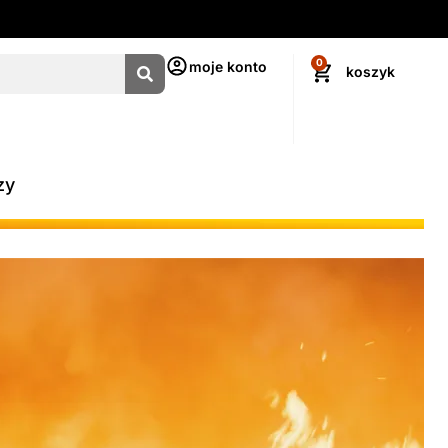
0
moje konto
zy