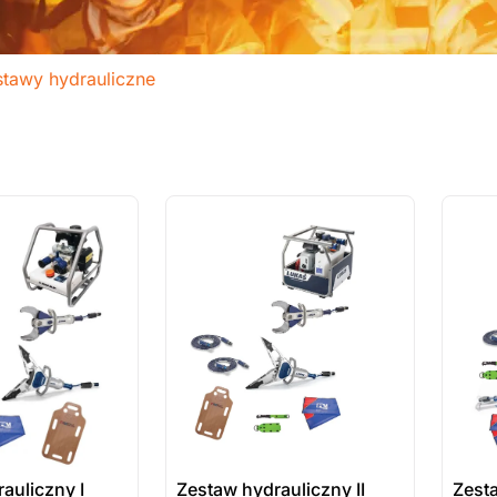
tawy hydrauliczne
ostatnie sztuki
ostatnie
na zamówienie
na zamó
auliczny I
Zestaw hydrauliczny II
Zesta