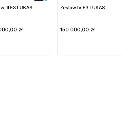
w III E3 LUKAS
Zestaw IV E3 LUKAS
 000,00
zł
150 000,00
zł
szyka
do koszyka
odukt
Produkt
stępny na
dostępny na
mówienie
zamówienie