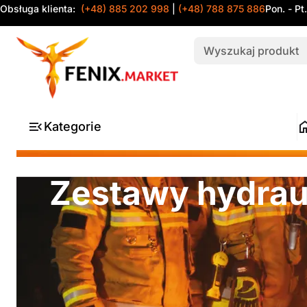
Obsługa klienta:
(+48) 885 202 998
|
(+48) 788 875 886
Pon. - Pt
Kategorie
Zestawy hydrau