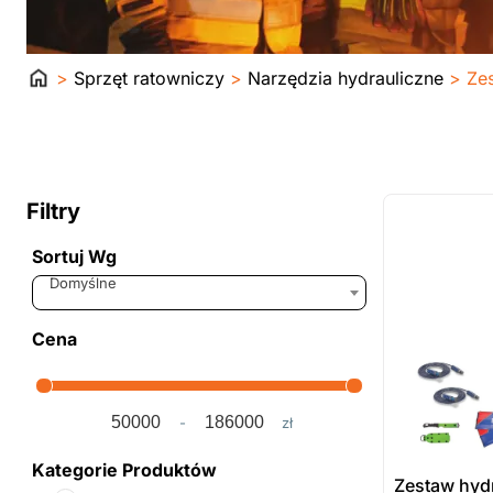
Strona
>
Sprzęt ratowniczy
>
Narzędzia hydrauliczne
> Zes
główna
ostatnie sztuki
na zamówienie
Filtry
Sortuj Wg
Sort Products
Domyślne
Cena
-
zł
Minimum Price
Maximum Price
Kategorie Produktów
Zestaw hydr