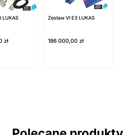
3 LUKAS
Zestaw VI E3 LUKAS
00
zł
186 000,00
zł
do koszyka
ukt
Produkt
ępny na
dostępny na
wienie
zamówienie
Polecane produkty