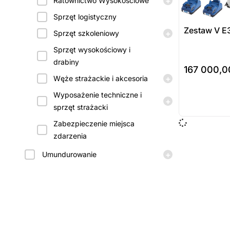
+
Ratownictwo Wysokościowe
Sprzęt logistyczny
Zestaw V E
+
Sprzęt szkoleniowy
Sprzęt wysokościowy i
drabiny
167 000,
+
Węże strażackie i akcesoria
do koszyka
Wyposażenie techniczne i
Prod
+
sprzęt strażacki
dost
Zabezpieczenie miejsca
zamó
zdarzenia
+
Umundurowanie