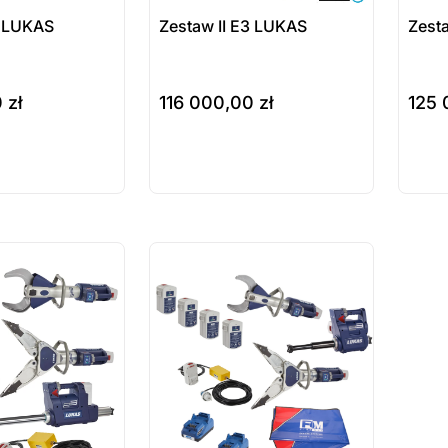
3 LUKAS
Zestaw II E3 LUKAS
Zesta
0
zł
116 000,00
zł
125
do koszyka
do ko
ukt
Produkt
Pr
ępny na
dostępny na
do
wienie
zamówienie
za
ostatnie sztuki
na zamówienie