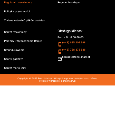
Regulamin newslettera
Regulamin sklepu
Polityka prywatności
Zmiana ustawień plików cookies
Obsługa klienta:
Sprzęt ratowniczy
Pon. - Pt.: 8:00-16:00
Pojazdy i Wyposażenie Remiz
(+48) 885 202 998
(+48) 788 875 886
Umundurowanie
kontakt@fenix.market
Sport i gadżety
Sprzęt marki Stihl
Copyright © 2025 Fenix Market | Wszystkie prawa do treści zastrzeżone.
Projekt i wdrożenie:
Scharmach.pl