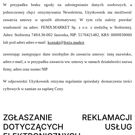
W przypadku braku zgody na udostępnianie danych osobowych, a
jednoczesnej chęci otrzymywania Newslettera, Użytkownik ma możliwość
zawarcia umowy w sposób alternatywny. W tym celu należy przesłać
wiadomość na adres: FENIX.MARKET Sp. z o.o. z siedzibą w Stobiernej,
Adres: Stobierna 749A 36-002 Jasionka, NIP: 5170421482, KRS: 0000939060
lub pod adres adres e-mail:
kontakt@fenix.market
zawierając następujące dane niezbędne do zawarcia umowy: imię nazwisko,
adres e-mail, a w przypadku zawarcia ww. umowy w ramach działalności nazwa
firmy, adres oraz numer NIP.
W odpowiedzi Użytkownik otrzyma regulamin sprzedaży dostarczenia treści
cyfrowych w zamian za zapłatę Ceny.
ZGŁASZANIE REKLAMACJI
DOTYCZĄCYCH USŁUG