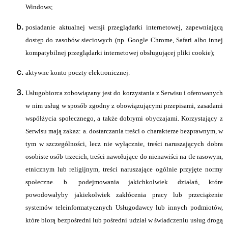
Windows;
posiadanie aktualnej wersji przeglądarki internetowej, zapewniającą
dostęp do zasobów sieciowych (np. Google Chrome, Safari albo innej
kompatybilnej przeglądarki internetowej obsługującej pliki cookie);
aktywne konto poczty elektronicznej.
Usługobiorca zobowiązany jest do korzystania z Serwisu i oferowanych
w nim usług w sposób zgodny z obowiązującymi przepisami, zasadami
współżycia społecznego, a także dobrymi obyczajami. Korzystający z
Serwisu mają zakaz: a. dostarczania treści o charakterze bezprawnym, w
tym w szczególności, lecz nie wyłącznie, treści naruszających dobra
osobiste osób trzecich, treści nawołujące do nienawiści na tle rasowym,
etnicznym lub religijnym, treści naruszające ogólnie przyjęte normy
społeczne. b. podejmowania jakichkolwiek działań, które
powodowałyby jakiekolwiek zakłócenia pracy lub przeciążenie
systemów teleinformatycznych Usługodawcy lub innych podmiotów,
które biorą bezpośredni lub pośredni udział w świadczeniu usług drogą