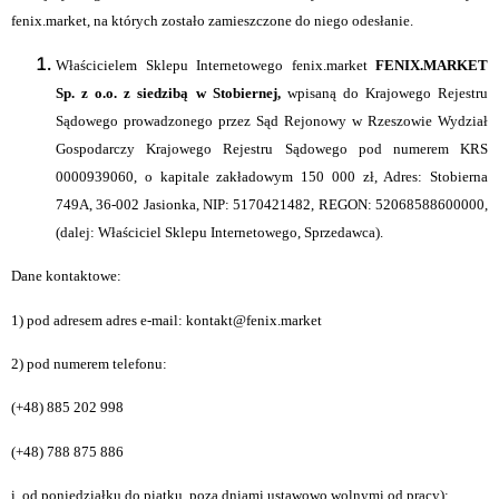
fenix.market
, na których zostało zamieszczone do niego odesłanie.
Właścicielem Sklepu Internetowego
fenix.market
FENIX.MARKET
Sp. z o.o. z siedzibą w Stobiernej,
wpisaną do Krajowego Rejestru
Sądowego prowadzonego przez Sąd Rejonowy w Rzeszowie Wydział
Gospodarczy Krajowego Rejestru Sądowego pod numerem KRS
0000939060, o kapitale zakładowym 150 000 zł, Adres: Stobierna
749A, 36-002 Jasionka, NIP: 5170421482, REGON: 52068588600000,
(dalej: Właściciel Sklepu Internetowego, Sprzedawca).
Dane kontaktowe:
1) pod adresem adres e-mail: kontakt@fenix.market
2) pod numerem telefonu:
(+48) 885 202 998
(+48) 788 875 886
i. od poniedziałku do piątku, poza dniami ustawowo wolnymi od pracy);