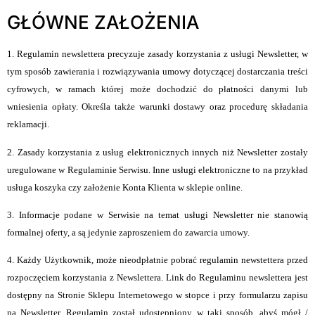
GŁÓWNE ZAŁOŻENIA
1. Regulamin newslettera precyzuje zasady korzystania z usługi Newsletter, w
tym sposób zawierania i rozwiązywania umowy dotyczącej dostarczania treści
cyfrowych, w ramach której może dochodzić do płatności danymi lub
wniesienia opłaty. Określa także warunki dostawy oraz procedurę składania
reklamacji.
2. Zasady korzystania z usług elektronicznych innych niż Newsletter zostały
uregulowane w Regulaminie Serwisu. Inne usługi elektroniczne to na przykład
usługa koszyka czy założenie Konta Klienta w sklepie online.
3. Informacje podane w Serwisie na temat usługi Newsletter nie stanowią
formalnej oferty, a są jedynie zaproszeniem do zawarcia umowy.
4. Każdy Użytkownik, może nieodpłatnie pobrać regulamin newstettera przed
rozpoczęciem korzystania z Newslettera. Link do Regulaminu newslettera jest
dostępny na Stronie Sklepu Internetowego w stopce i przy formularzu zapisu
na Newsletter. Regulamin został udostępniony w taki sposób, abyś mógł /