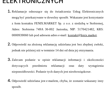
ELEKTRONICZNYCH
Reklamacje odnoszące się do świadczenia Usług Elektronicznych
mogą być przekazywane w dowolny sposób. Wskazane jest korzystanie
z form kontaktu FENIX.MARKET Sp. z o.o. z siedzibą w Stobiernej,
Adres: Stobierna 749A 36-002 Jasionka, NIP: 5170421482, KRS:
0000939060 lub pod adresem adres e-mail:
kontakt@fenix.market
.
Odpowiedź na złożoną reklamację udzielana jest bez zbędnej zwłoki,
jednak nie później niż w terminie 14 dni od dnia jej otrzymania.
Zalecam podanie w opisie reklamacji informacji i okoliczności
dotyczących przedmiotu reklamacji oraz daty wystąpienia
nieprawidłowości. Podanie tych danych jest nieobowiązkowe.
Odpowiedź udzielana jest e-mailem, chyba, że zostanie wskazany inny
sposób.