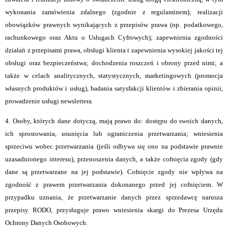
wykonania zamówienia zdalnego (zgodnie z regulaminem); realizacji
obowiązków prawnych wynikających z przepisów prawa (np. podatkowego,
rachunkowego oraz Aktu o Usługach Cyfrowych); zapewnienia zgodności
działań z przepisami prawa, obsługi klienta i zapewnienia wysokiej jakości tej
obsługi oraz bezpieczeństwa; dochodzenia roszczeń i obrony przed nimi; a
także w celach analitycznych, statystycznych, marketingowych (promocja
własnych produktów i usług), badania satysfakcji klientów i zbierania opinii,
prowadzenie usługi newslettera.
4. Osoby, których dane dotyczą, mają prawo do: dostępu do swoich danych,
ich sprostowania, usunięcia lub ograniczenia przetwarzania; wniesienia
sprzeciwu wobec przetwarzania (jeśli odbywa się ono na podstawie prawnie
uzasadnionego interesu), przenoszenia danych, a także cofnięcia zgody (gdy
dane są przetwarzane na jej podstawie). Cofnięcie zgody nie wpływa na
zgodność z prawem przetwarzania dokonanego przed jej cofnięciem. W
przypadku uznania, że przetwarzanie danych przez sprzedawcę narusza
przepisy RODO, przysługuje prawo wniesienia skargi do Prezesa Urzędu
Ochrony Danych Osobowych.