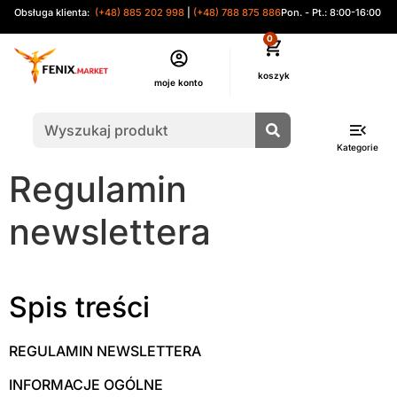
Obsługa klienta:
(+48) 885 202 998
|
(+48) 788 875 886
Pon. - Pt.: 8:00-16:00
0
moje konto
Kategorie
Regulamin
newslettera
Spis treści
REGULAMIN NEWSLETTERA
INFORMACJE OGÓLNE