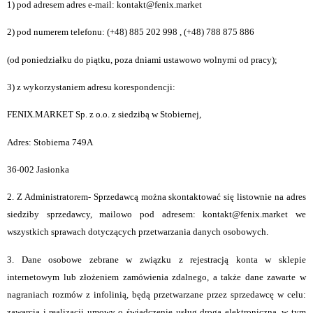
1) pod adresem adres e-mail: kontakt@fenix.market
2) pod numerem telefonu: (+48) 885 202 998 , (+48) 788 875 886
(od poniedziałku do piątku, poza dniami ustawowo wolnymi od pracy);
3) z wykorzystaniem adresu korespondencji:
FENIX.MARKET Sp. z o.o. z siedzibą w Stobiernej,
Adres: Stobierna 749A
36-002 Jasionka
2. Z Administratorem- Sprzedawcą można skontaktować się listownie na adres
siedziby sprzedawcy, mailowo pod adresem: kontakt@fenix.market we
wszystkich sprawach dotyczących przetwarzania danych osobowych.
3. Dane osobowe zebrane w związku z rejestracją konta w sklepie
internetowym lub złożeniem zamówienia zdalnego, a także dane zawarte w
nagraniach rozmów z infolinią, będą przetwarzane przez sprzedawcę w celu:
zawarcia i realizacji umowy o świadczenie usług drogą elektroniczną, w tym