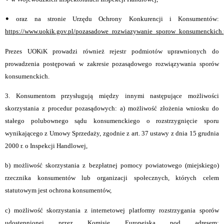
•
oraz na stronie Urzędu Ochrony Konkurencji i Konsumentów:
https://www.uokik.gov.pl/pozasadowe_rozwiazywanie_sporow_konsumenckich
Prezes UOKiK prowadzi również rejestr podmiotów uprawnionych do
prowadzenia postępowań w zakresie pozasądowego rozwiązywania sporów
konsumenckich.
3. Konsumentom przysługują między innymi następujące możliwości
skorzystania z procedur pozasądowych: a) możliwość złożenia wniosku do
stałego polubownego sądu konsumenckiego o rozstrzygnięcie sporu
wynikającego z Umowy Sprzedaży, zgodnie z art. 37 ustawy z dnia 15 grudnia
2000 r. o Inspekcji Handlowej,
b) możliwość skorzystania z bezpłatnej pomocy powiatowego (miejskiego)
rzecznika konsumentów lub organizacji społecznych, których celem
statutowym jest ochrona konsumentów,
c) możliwość skorzystania z internetowej platformy rozstrzygania sporów
udostępnionej przez Komisję Europejską pod adresem: