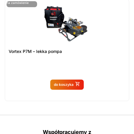
ostatnie sztuki
na zamówienie
ost
n
Vortex P7M – lekka pompa
Produkt dostępny na
do koszyka
zamówienie
Współpracujemy z