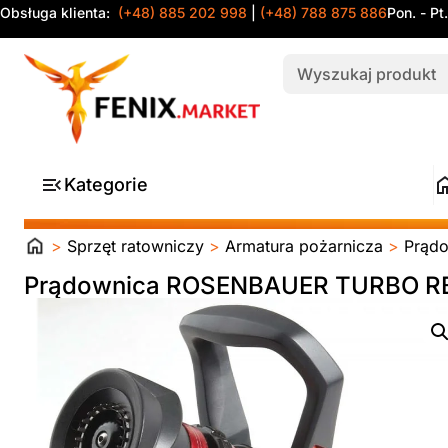
Obsługa klienta:
(+48) 885 202 998
|
(+48) 788 875 886
Pon. - Pt
Kategorie
Strona
>
Sprzęt ratowniczy
>
Armatura pożarnicza
>
Prąd
główna
Prądownica ROSENBAUER TURBO RB