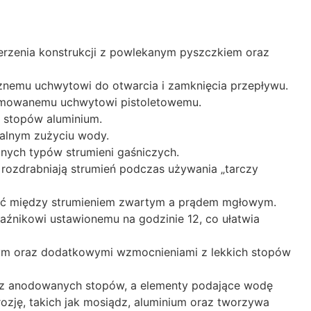
erzenia konstrukcji z powlekanym pyszczkiem oraz
znemu uchwytowi do otwarcia i zamknięcia przepływu.
ormowanemu uchwytowi pistoletowemu.
e stopów aluminium.
alnym zużyciu wody.
nych typów strumieni gaśniczych.
rozdrabniają strumień podczas używania „tarczy
zać między strumieniem zwartym a prądem mgłowym.
aźnikowi ustawionemu na godzinie 12, co ułatwia
ym oraz dodatkowymi wzmocnieniami z lekkich stopów
us z anodowanych stopów, a elementy podające wodę
ozję, takich jak mosiądz, aluminium oraz tworzywa