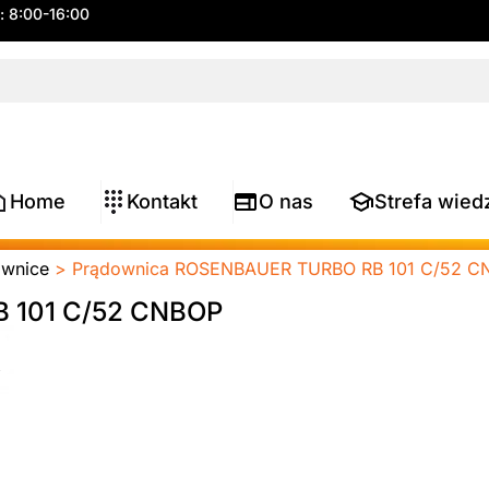
.: 8:00-16:00
Home
Kontakt
O nas
Strefa wied
ownice
> Prądownica ROSENBAUER TURBO RB 101 C/52 C
 101 C/52 CNBOP