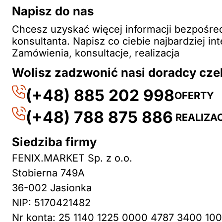
Napisz do nas
Chcesz uzyskać więcej informacji bezpośre
konsultanta. Napisz co ciebie najbardziej int
Zamówienia, konsultacje, realizacja
Wolisz zadzwonić nasi doradcy cze
(+48) 885 202 998
OFERTY
(+48) 788 875 886
REALIZA
Siedziba firmy
FENIX.MARKET Sp. z o.o.
Stobierna 749A
36-002 Jasionka
NIP: 5170421482
Nr konta: 25 1140 1225 0000 4787 3400 100