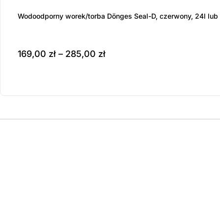
Wodoodporny worek/torba Dönges Seal-D, czerwony, 24l lub
169,00
zł
–
285,00
zł
Produkt dostępny na z
wybierz opcje