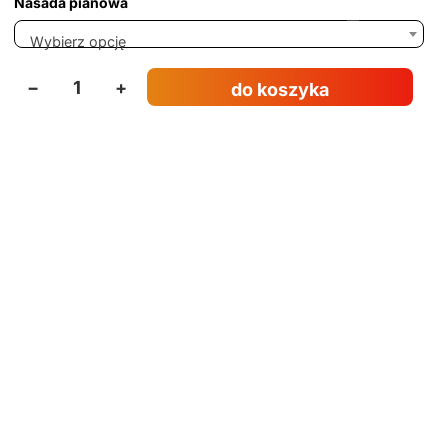
Nasada pianowa
Wybierz opcję
−
+
do koszyka