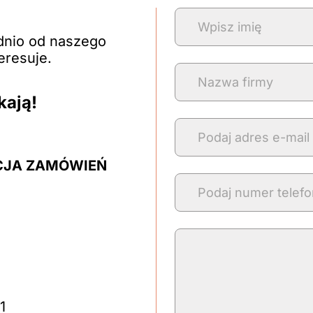
dnio od naszego
eresuje.
kają!
CJA ZAMÓWIEŃ
1