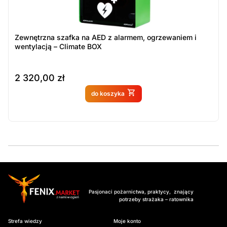
Zewnętrzna szafka na AED z alarmem, ogrzewaniem i
wentylacją – Climate BOX
2 320,00
zł
Produkt dostępny na
do koszyka
zamówienie
Pasjonaci pożarnictwa, praktycy, znający
potrzeby strażaka – ratownika
Strefa wiedzy
Moje konto