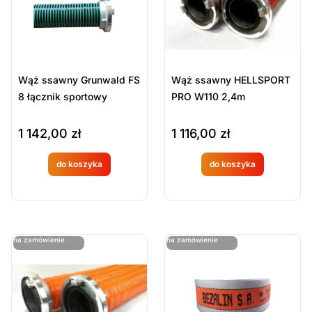
Wąż ssawny Grunwald FS
Wąż ssawny HELLSPORT
8 łącznik sportowy
PRO W110 2,4m
1 142,00
zł
1 116,00
zł
do koszyka
do koszyka
Produkt
Produkt
dostępny
dostępny
na
na
ostatnie sztuki
ostatnie sztuki
na zamówienie
na zamówienie
zamówien
zamówien
ie
ie