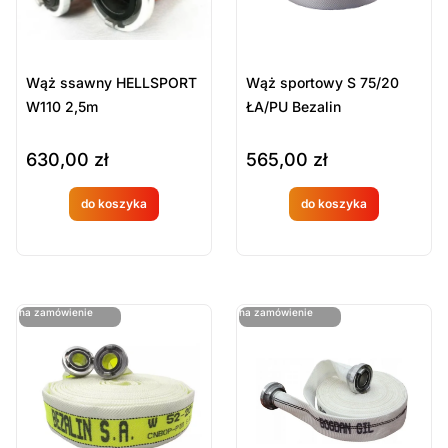
Wąż ssawny HELLSPORT
Wąż sportowy S 75/20
W110 2,5m
ŁA/PU Bezalin
630,00
zł
565,00
zł
do koszyka
do koszyka
Produkt
Produkt
dostępny
dostępny
na
na
ostatnie sztuki
ostatnie sztuki
na zamówienie
na zamówienie
zamówien
zamówien
ie
ie