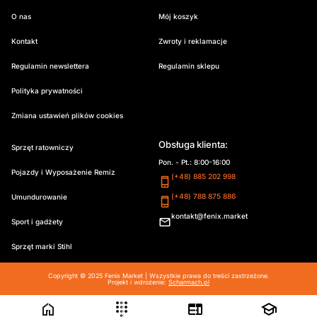
O nas
Mój koszyk
Kontakt
Zwroty i reklamacje
Regulamin newslettera
Regulamin sklepu
Polityka prywatności
Zmiana ustawień plików cookies
Obsługa klienta:
Sprzęt ratowniczy
Pon. - Pt.: 8:00-16:00
Pojazdy i Wyposażenie Remiz
(+48) 885 202 998
(+48) 788 875 886
Umundurowanie
kontakt@fenix.market
Sport i gadżety
Sprzęt marki Stihl
Copyright © 2025 Fenix Market | Wszystkie prawa do treści zastrzeżone.
Projekt i wdrożenie:
Scharmach.pl