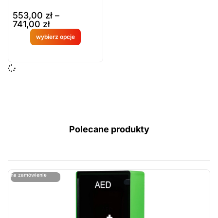
553,00
zł
–
741,00
zł
wybierz opcje
Produkt
dostępny
na
zamówien
ie
Polecane produkty
ostatnie sztuki
na zamówienie
ost
n