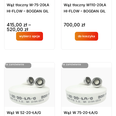
Wąż tłoczny W-75-20ŁA
Wąż tłoczny W110-20ŁA
HI-FLOW – BOGDAN GIL
HI-FLOW – BOGDAN GIL
415,00
zł
–
700,00
zł
520,00
zł
wybierz opcje
do koszyka
Produkt
Produkt
dostępny
dostępny
na
na
ostatnie sztuki
ostatnie sztuki
na zamówienie
na zamówienie
zamówien
zamówien
ie
ie
Wąż W 52-20-ŁA/G
Wąż W 75-20-ŁA/G