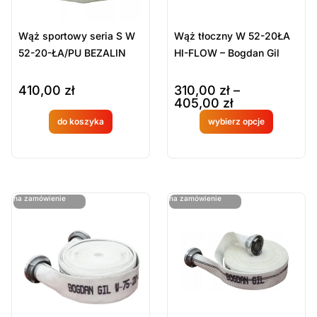
Wąż sportowy seria S W
Wąż tłoczny W 52-20ŁA
52-20-ŁA/PU BEZALIN
HI-FLOW – Bogdan Gil
410,00
zł
310,00
zł
–
405,00
zł
do koszyka
wybierz opcje
Produkt
Produkt
dostępny
dostępny
na
na
ostatnie sztuki
ostatnie sztuki
na zamówienie
na zamówienie
zamówien
zamówien
ie
ie