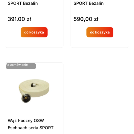
SPORT Bezalin
SPORT Bezalin
391,00
zł
590,00
zł
do koszyka
do koszyka
Produkt
Produkt
dostępny
dostępny
na
na
ostatnie sztuki
na zamówienie
zamówien
zamówien
ie
ie
Wąż tłoczny OSW
Eschbach seria SPORT