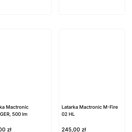
stępny na
dostępny na
mówienie
zamówienie
 sztuki
ostatnie sztuki
wienie
na zamówienie
rka Mactronic
Latarka Mactronic M-Fire
GER, 500 lm
02 HL
,00
zł
245,00
zł