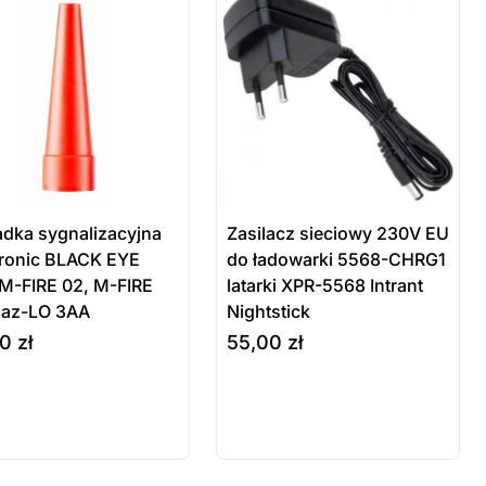
adka sygnalizacyjna
Zasilacz sieciowy 230V EU
ronic BLACK EYE
do ładowarki 5568-CHRG1
 M-FIRE 02, M-FIRE
latarki XPR-5568 Intrant
Haz-LO 3AA
Nightstick
00
zł
55,00
zł
odukt
Produkt
szyka
do koszyka
stępny na
dostępny na