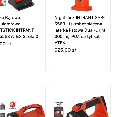
rka Kątowa
Nightstick INTRANT XPR-
ulatorowa
5569 – iskrobezpieczna
TSTICK INTRANT
latarka kątowa Dual-Light
5568 ATEX Strefa 0
300 lm, IP67, certyfikat
ATEX
,00
zł
925,00
zł
odukt
rz opcje
wybierz opcje
Produkt
stępny na
dostępny na
mówienie
zamówienie
 sztuki
ostatnie sztuki
wienie
na zamówienie