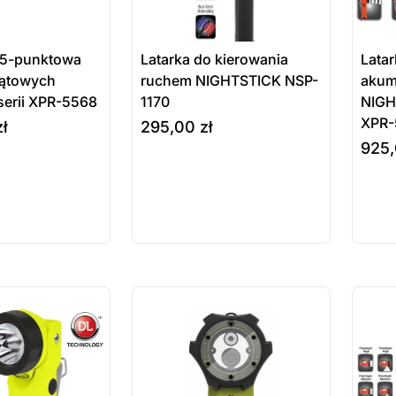
 5-punktowa
Latarka do kierowania
Lata
kątowych
ruchem NIGHTSTICK NSP-
akum
serii XPR-5568
1170
NIGH
XPR-
zł
295,00
zł
925
ukt
Produkt
Pr
e
do koszyka
wybie
ępny na
dostępny na
do
wienie
zamówienie
za
ostatnie sztuki
ostatnie
na zamówienie
na zamó