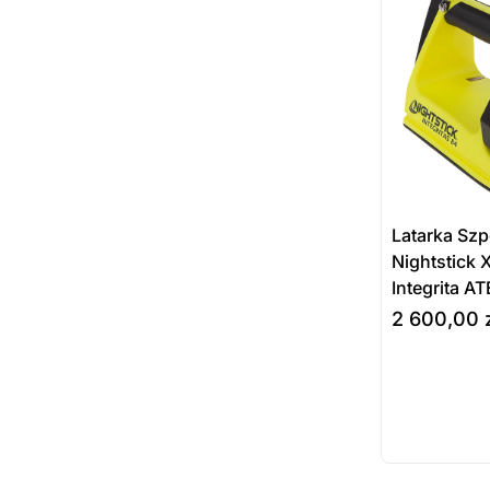
Latarka Szp
Nightstick
Integrita A
2 600,00
Prod
do koszyka
dost
zamó