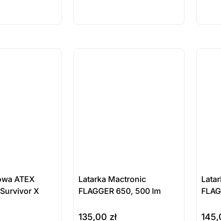
ępny na
dostępny na
do
wienie
zamówienie
za
ostatnie sztuki
ostatnie
na zamówienie
na zamó
towa ATEX
Latarka Mactronic
Lata
 Survivor X
FLAGGER 650, 500 lm
FLAG
135,00
zł
145