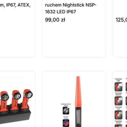
lm, IP67, ATEX,
ruchem Nightstick NSP-
1632 LED IP67
99,00
zł
125
Pr
do koszyka
do ko
do
za
ostatnie sztuki
ostatnie
na zamówienie
na zamó