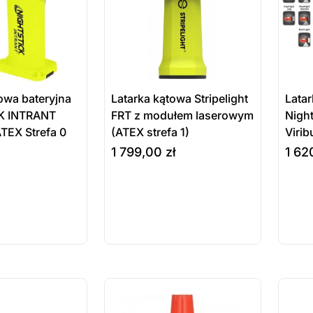
owa bateryjna
Latarka kątowa Stripelight
Latar
K INTRANT
FRT z modułem laserowym
Nigh
TEX Strefa 0
(ATEX strefa 1)
Viri
1 799,00
zł
1 62
ukt
Produkt
Pr
e
wybierz opcje
do ko
ępny na
dostępny na
do
wienie
zamówienie
za
ostatnie sztuki
ostatnie
na zamówienie
na zamó