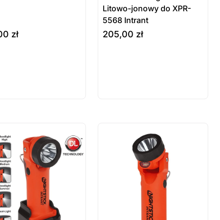
Litowo-jonowy do XPR-
5568 Intrant
,00
zł
205,00
zł
odukt
Produkt
szyka
do koszyka
stępny na
dostępny na
mówienie
zamówienie
 sztuki
ostatnie sztuki
wienie
na zamówienie