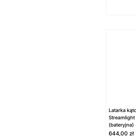
dost
zamó
ostatnie sztuki
na zamówienie
Latarka ką
Streamlight
(bateryjna)
644,00
zł