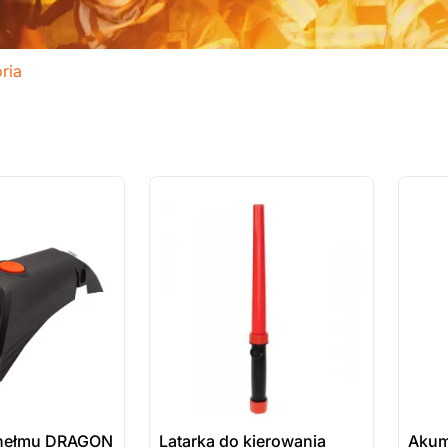
ria
ostatnie sztuki
ostatnie
na zamówienie
na zamó
 hełmu DRAGON
Latarka do kierowania
Akumu