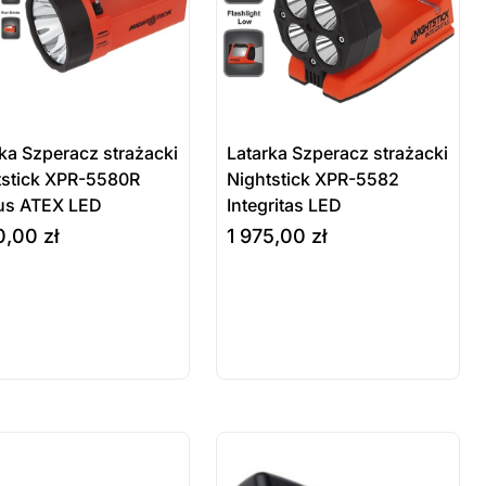
ka Szperacz strażacki
Latarka Szperacz strażacki
tstick XPR-5580R
Nightstick XPR-5582
bus ATEX LED
Integritas LED
0,00
zł
1 975,00
zł
odukt
szyka
wybierz opcje
stępny na
mówienie
 sztuki
ostatnie sztuki
wienie
na zamówienie