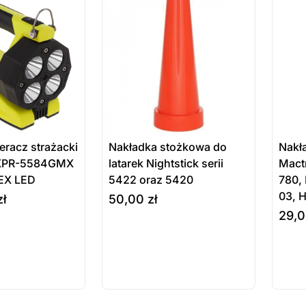
eracz strażacki
Nakładka stożkowa do
Nakł
 XPR-5584GMX
latarek Nightstick serii
Mact
TEX LED
5422 oraz 5420
780,
03, 
zł
50,00
zł
29,
ukt
Produkt
Pr
do koszyka
do ko
ępny na
dostępny na
do
wienie
zamówienie