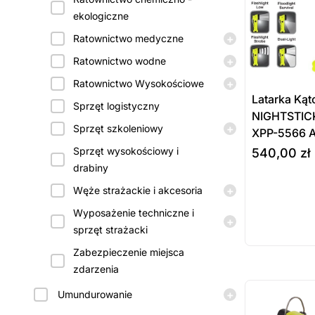
ekologiczne
+
Ratownictwo medyczne
+
Ratownictwo wodne
+
Ratownictwo Wysokościowe
Latarka Kąt
Sprzęt logistyczny
NIGHTSTIC
+
Sprzęt szkoleniowy
XPP-5566 A
Sprzęt wysokościowy i
540,00
zł
drabiny
+
Prod
Węże strażackie i akcesoria
wybierz opcj
Wyposażenie techniczne i
dost
+
sprzęt strażacki
zamó
Zabezpieczenie miejsca
zdarzenia
ostatnie sztuki
na zamówienie
+
Umundurowanie