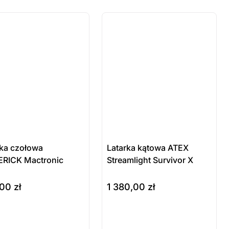
mówienie
zamówienie
 sztuki
ostatnie sztuki
wienie
na zamówienie
rka czołowa
Latarka kątowa ATEX
RICK Mactronic
Streamlight Survivor X
,00
zł
1 380,00
zł
odukt
Produkt
szyka
do koszyka