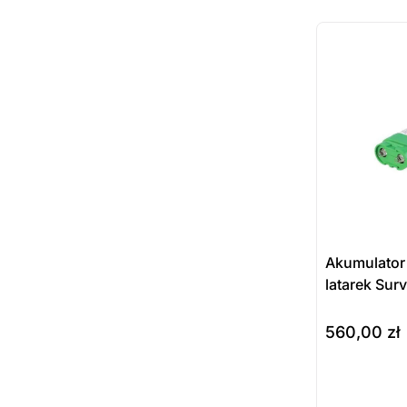
ostatnie sztuki
na zamówienie
Akumulator 
latarek Surv
560,00
zł
Prod
do koszyka