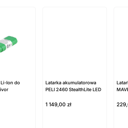
za
ostatnie sztuki
ostatnie
na zamówienie
na zamó
Li-Ion do
Latarka akumulatorowa
Lata
ivor
PELI 2460 StealthLite LED
MAVE
1 149,00
zł
229
ukt
Produkt
Pr
do koszyka
do ko