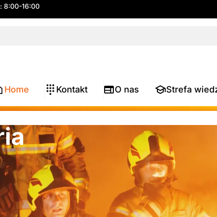
.: 8:00-16:00
Home
Kontakt
O nas
Strefa wied
ria