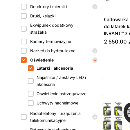
+
Detektory i mierniki
Druki, książki
Ładowarka
Ekwipunek dodatkowy
do latarek 
strażaka
INRANT™ z 
2 550,00
Kamery termowizyjne
+
Narzędzia hydrauliczne
Prod
-
Oświetlenie
wybierz opcj
dost
Latarki i akcesoria
Najaśnice / Zestawy LED i
zamó
akcesoria
Oświetlenie ostrzegawcze
ostatnie sztuki
na zamówienie
Uchwyty nachełmowe
Radiotelefony i urządzenia
+
telekomunikacyjne
Ratownictwo chemiczno -