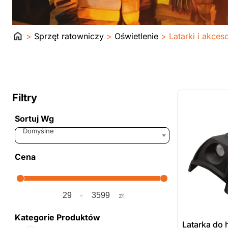
Strona
>
Sprzęt ratowniczy
>
Oświetlenie
> Latarki i akceso
główna
ostatnie sztuki
na zamówienie
Filtry
Sortuj Wg
Sort Products
Domyślne
Cena
-
zł
Minimum Price
Maximum Price
Kategorie Produktów
Latarka do