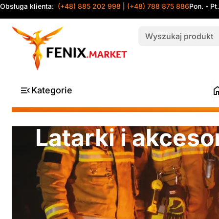
Obsługa klienta:
(+48) 885 202 998
|
(+48) 788 875 886
Pon. - Pt
Kategorie
Latarki i akceso