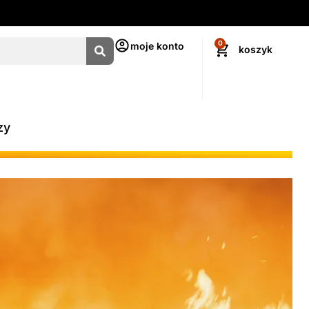
0
moje konto
zy