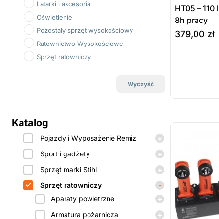
Latarki i akcesoria
HT05 – 110 
Oświetlenie
8h pracy
Pozostały sprzęt wysokościowy
379,00
zł
Ratownictwo Wysokościowe
Sprzęt ratowniczy
do koszyka
Wyczyść
Katalog
ostatnie sztuki
na zamówienie
+
Pojazdy i Wyposażenie Remiz
+
Sport i gadżety
+
Sprzęt marki Stihl
-
Sprzęt ratowniczy
+
Aparaty powietrzne
+
Armatura pożarnicza