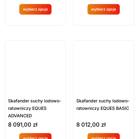
wybierz opcje
wybierz opcje
Produkt
Produkt
dostępny
dostępny
na
na
ostatnie sztuki
ostatnie sztuki
na zamówienie
na zamówienie
zamówien
zamówien
ie
ie
Skafander suchy lodowo-
Skafander suchy lodowo-
ratowniczy EQUES
ratowniczy EQUES BASIC
ADVANCED
8 091,00
zł
8 012,00
zł
wybierz opcje
wybierz opcje