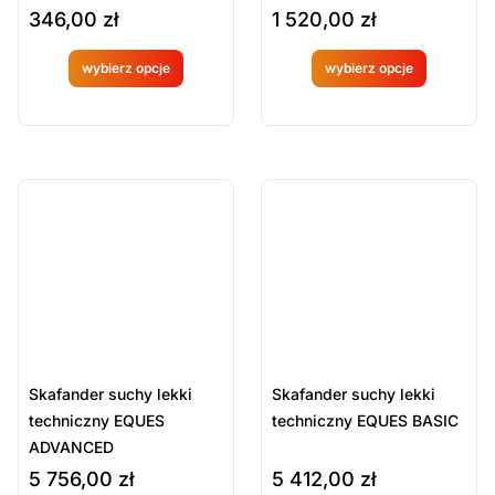
346,00
zł
1 520,00
zł
wybierz opcje
wybierz opcje
Produkt
Produkt
dostępny
dostępny
na
na
ostatnie sztuki
ostatnie sztuki
na zamówienie
na zamówienie
zamówien
zamówien
ie
ie
Skafander suchy lekki
Skafander suchy lekki
techniczny EQUES
techniczny EQUES BASIC
ADVANCED
5 756,00
zł
5 412,00
zł