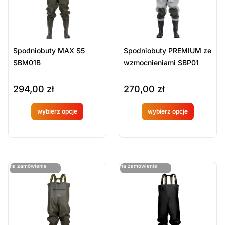
Spodniobuty MAX S5
Spodniobuty PREMIUM ze
SBM01B
wzmocnieniami SBP01
294,00
zł
270,00
zł
wybierz opcje
wybierz opcje
Produkt
Produkt
dostępny
dostępny
na
na
ostatnie sztuki
ostatnie sztuki
na zamówienie
na zamówienie
zamówien
zamówien
ie
ie