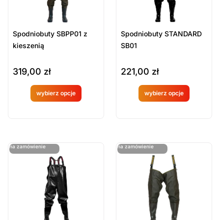
Spodniobuty SBPP01 z
Spodniobuty STANDARD
kieszenią
SB01
319,00
zł
221,00
zł
wybierz opcje
wybierz opcje
Produkt
Produkt
dostępny
dostępny
na
na
ostatnie sztuki
ostatnie sztuki
na zamówienie
na zamówienie
zamówien
zamówien
ie
ie