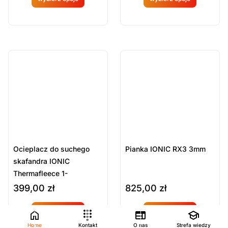
Produkt
Produkt
dostępny
dostępny
na
na
ostatnie sztuki
ostatnie sztuki
na zamówienie
na zamówienie
zamówien
zamówien
ie
ie
Ocieplacz do suchego
Pianka IONIC RX3 3mm
skafandra IONIC
Thermafleece 1-
częściowy
399,00
zł
825,00
zł
wybierz opcje
wybierz opcje
Produkt
Produkt
Home
Kontakt
O nas
Strefa wiedzy