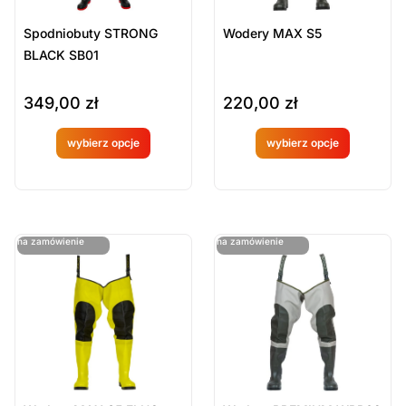
Spodniobuty STRONG
Wodery MAX S5
BLACK SB01
349,00
zł
220,00
zł
wybierz opcje
wybierz opcje
Produkt
Produkt
dostępny
dostępny
na
na
ostatnie sztuki
ostatnie sztuki
na zamówienie
na zamówienie
zamówien
zamówien
ie
ie