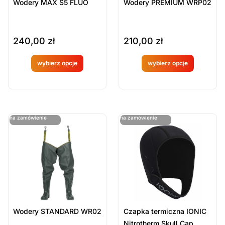
Wodery MAX S5 FLUO
Wodery PREMIUM WRP02
240,00
zł
210,00
zł
wybierz opcje
wybierz opcje
Produkt
Produkt
dostępny
dostępny
na
na
ostatnie sztuki
ostatnie sztuki
na zamówienie
na zamówienie
zamówien
zamówien
ie
ie
Wodery STANDARD WR02
Czapka termiczna IONIC
Nitrotherm Skull Cap