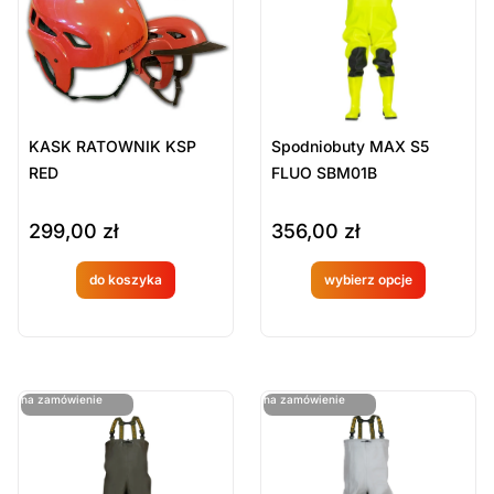
ie
ie
KASK RATOWNIK KSP
Spodniobuty MAX S5
RED
FLUO SBM01B
299,00
zł
356,00
zł
do koszyka
wybierz opcje
Produkt
Produkt
dostępny
dostępny
na
na
ostatnie sztuki
ostatnie sztuki
na zamówienie
na zamówienie
zamówien
zamówien
ie
ie