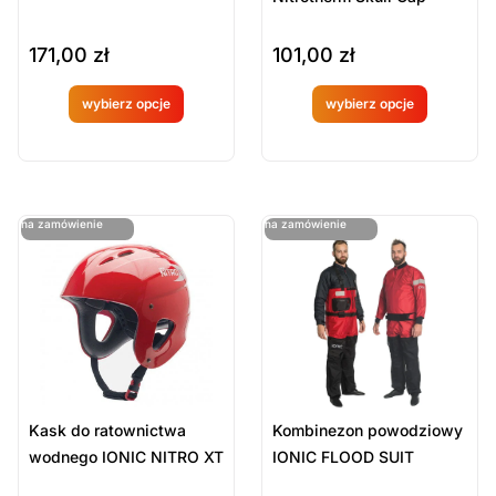
171,00
zł
101,00
zł
wybierz opcje
wybierz opcje
Produkt
Produkt
dostępny
dostępny
na
na
ostatnie sztuki
ostatnie sztuki
na zamówienie
na zamówienie
zamówien
zamówien
ie
ie
Kask do ratownictwa
Kombinezon powodziowy
wodnego IONIC NITRO XT
IONIC FLOOD SUIT