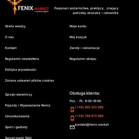
Pasjonaci pożarnictwa, praktycy, znający
potrzeby strażaka – ratownika
Strefa wiedzy
Moje konto
O nas
Mój koszyk
Kontakt
Zwroty i reklamacje
Regulamin newslettera
Regulamin sklepu
Polityka prywatności
Zmiana ustawień plików cookies
Obsługa klienta:
Sprzęt ratowniczy
Pon. - Pt.: 8:00-16:00
Pojazdy i Wyposażenie Remiz
(+48) 885 202 998
(+48) 788 875 886
Umundurowanie
kontakt@fenix.market
Sport i gadżety
Sprzęt marki Stihl