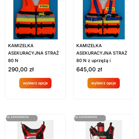
Sort Products
Domyślne
Cena
-
zł
Minimum Price
Maximum Price
KAMIZELKA
KAMIZELKA
Kategorie Produktów
ASEKURACYJNA STRAŻ
ASEKURACYJNA STRAŻ
80 N
80 N z uprzężą i
Kamizelki asekuracyjne
sygnalizatorem
290,00
zł
645,00
zł
Ratownictwo wodne
Sprzęt ratowniczy
wybierz opcje
wybierz opcje
Produkt
Produkt
Wyczyść
dostępny
dostępny
na
na
ostatnie sztuki
ostatnie sztuki
na zamówienie
na zamówienie
zamówien
zamówien
ie
ie