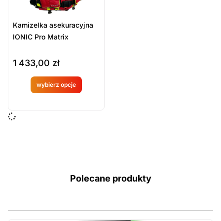
Kamizelka asekuracyjna
IONIC Pro Matrix
1 433,00
zł
wybierz opcje
Produkt
dostępny
na
zamówien
ie
Polecane produkty