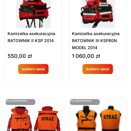
Kamizelka asekuracyjna
Kamizelka asekuracyjna
RATOWNIK II KSP 2014
RATOWNIK III KSP80N
MODEL 2014
550,00
zł
1 060,00
zł
wybierz opcje
wybierz opcje
Produkt
Produkt
dostępny
dostępny
na
na
ostatnie sztuki
ostatnie sztuki
na zamówienie
na zamówienie
zamówien
zamówien
ie
ie