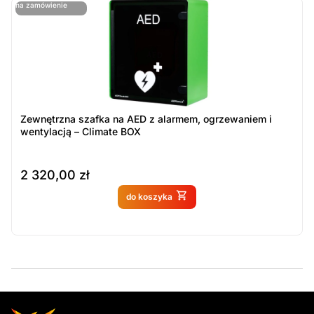
ostatnie sztuki
na zamówienie
ost
n
Zewnętrzna szafka na AED z alarmem, ogrzewaniem i
wentylacją – Climate BOX
2 320,00
zł
Produkt dostępny na
do koszyka
zamówienie