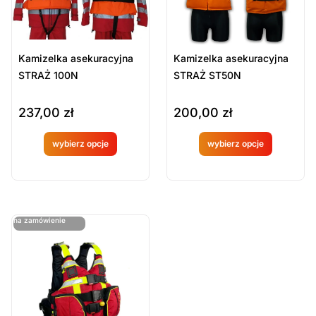
Kamizelka asekuracyjna
Kamizelka asekuracyjna
STRAŻ 100N
STRAŻ ST50N
237,00
zł
200,00
zł
wybierz opcje
wybierz opcje
Produkt
Produkt
dostępny
dostępny
na
na
ostatnie sztuki
na zamówienie
zamówien
zamówien
ie
ie