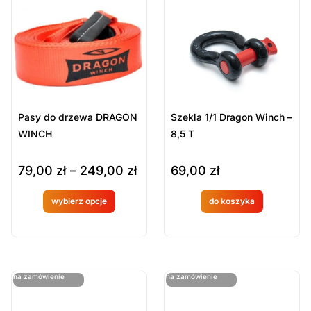
zamówien
zamówien
ie
ie
Pasy do drzewa DRAGON
Szekla 1/1 Dragon Winch –
WINCH
8,5 T
79,00
zł
–
249,00
zł
69,00
zł
wybierz opcje
do koszyka
Produkt
Produkt
dostępny
dostępny
na
na
ostatnie sztuki
ostatnie sztuki
na zamówienie
na zamówienie
zamówien
zamówien