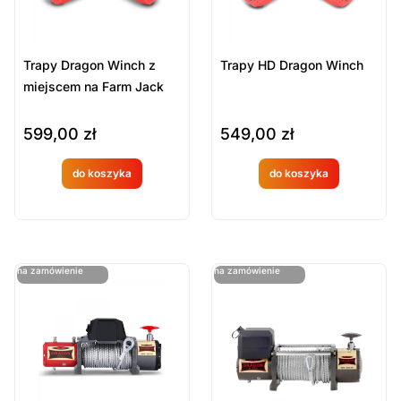
Trapy Dragon Winch z
Trapy HD Dragon Winch
miejscem na Farm Jack
599,00
zł
549,00
zł
do koszyka
do koszyka
Produkt
Produkt
dostępny
dostępny
na
na
ostatnie sztuki
ostatnie sztuki
na zamówienie
na zamówienie
zamówien
zamówien
ie
ie