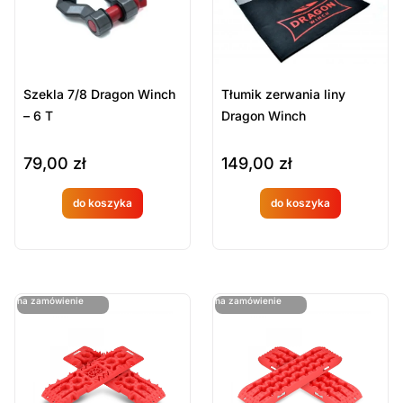
Szekla 7/8 Dragon Winch
Tłumik zerwania liny
– 6 T
Dragon Winch
79,00
zł
149,00
zł
do koszyka
do koszyka
Produkt
Produkt
dostępny
dostępny
na
na
ostatnie sztuki
ostatnie sztuki
na zamówienie
na zamówienie
zamówien
zamówien
ie
ie