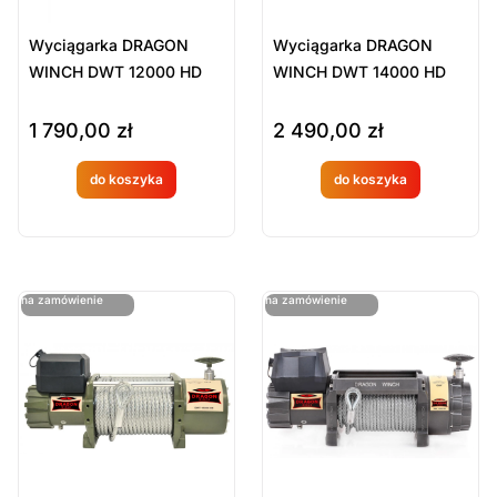
Wyciągarka DRAGON
Wyciągarka DRAGON
WINCH DWT 12000 HD
WINCH DWT 14000 HD
1 790,00
zł
2 490,00
zł
do koszyka
do koszyka
Produkt
Produkt
dostępny
dostępny
na
na
ostatnie sztuki
ostatnie sztuki
na zamówienie
na zamówienie
zamówien
zamówien
ie
ie