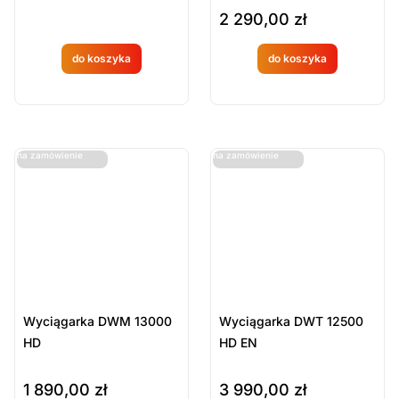
2 290,00
zł
do koszyka
do koszyka
Produkt
Produkt
dostępny
dostępny
na
na
ostatnie sztuki
ostatnie sztuki
na zamówienie
na zamówienie
zamówien
zamówien
ie
ie
Wyciągarka DWM 13000
Wyciągarka DWT 12500
HD
HD EN
1 890,00
zł
3 990,00
zł