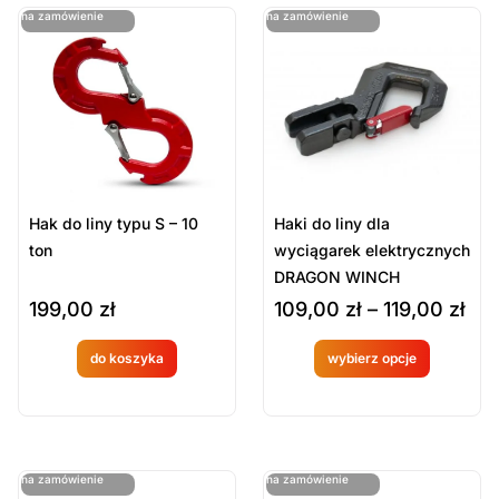
ostatnie sztuki
ostatnie sztuki
na zamówienie
na zamówienie
Sortuj Wg
Sort Products
Domyślne
Cena
-
zł
Minimum Price
Maximum Price
Hak do liny typu S – 10
Haki do liny dla
Kategorie Produktów
ton
wyciągarek elektrycznych
DRAGON WINCH
Akcesoria do wyciągarek
199,00
zł
109,00
zł
–
119,00
zł
Pojazdy i Wyposażenie Remiz
Wyciągarki
do koszyka
wybierz opcje
Produkt
Produkt
Wyciągarki i akcesoria
dostępny
dostępny
Wyczyść
na
na
ostatnie sztuki
ostatnie sztuki
na zamówienie
na zamówienie