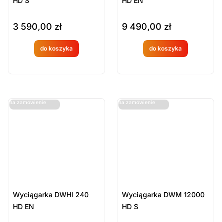
HD S
HD EN
3 590,00
zł
9 490,00
zł
do koszyka
do koszyka
Produkt
Produkt
dostępny
dostępny
na
na
ostatnie sztuki
ostatnie sztuki
na zamówienie
na zamówienie
zamówien
zamówien
ie
ie
Wyciągarka DWHI 240
Wyciągarka DWM 12000
HD EN
HD S