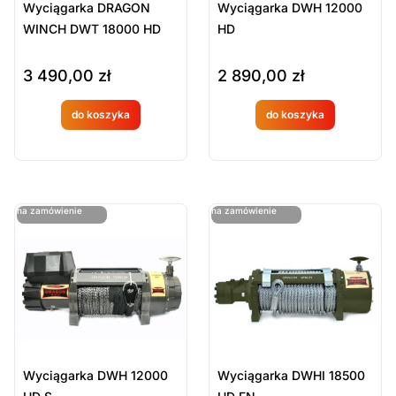
Wyciągarka DRAGON
Wyciągarka DWH 12000
WINCH DWT 18000 HD
HD
3 490,00
zł
2 890,00
zł
do koszyka
do koszyka
Produkt
Produkt
dostępny
dostępny
na
na
ostatnie sztuki
ostatnie sztuki
na zamówienie
na zamówienie
zamówien
zamówien
ie
ie
Wyciągarka DWH 12000
Wyciągarka DWHI 18500