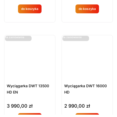
do koszyka
do koszyka
Produkt
Produkt
dostępny
dostępny
na
na
ostatnie sztuki
ostatnie sztuki
na zamówienie
na zamówienie
zamówien
zamówien
ie
ie
Wyciągarka DWT 13500
Wyciągarka DWT 16000
HD EN
HD
3 990,00
zł
2 990,00
zł