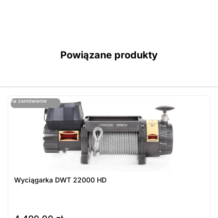
Powiązane produkty
ostatnie sztuki
na zamówienie
ost
n
Wyciągarka DWT 22000 HD