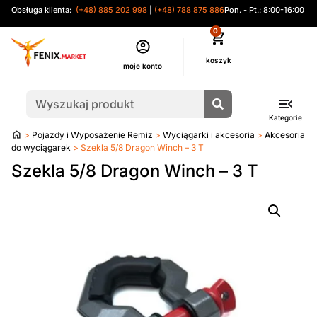
Obsługa klienta:
(+48) 885 202 998
|
(+48) 788 875 886
Pon. - Pt.: 8:00-16:00
0
moje konto
Kategorie
Strona
>
Pojazdy i Wyposażenie Remiz
>
Wyciągarki i akcesoria
>
Akcesoria
główna
do wyciągarek
> Szekla 5/8 Dragon Winch – 3 T
Szekla 5/8 Dragon Winch – 3 T