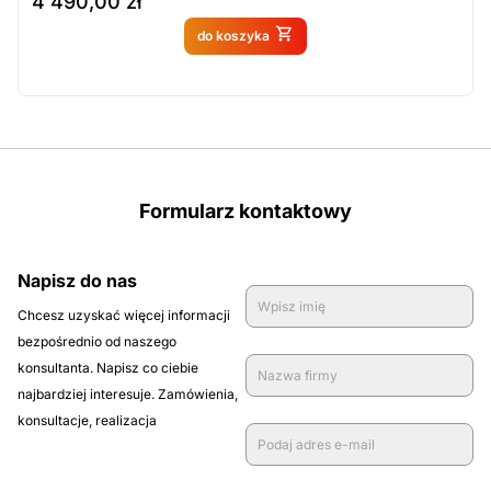
4 490,00
zł
Produkt dostępny na
do koszyka
zamówienie
Formularz kontaktowy
Napisz do nas
Chcesz uzyskać więcej informacji
bezpośrednio od naszego
konsultanta. Napisz co ciebie
najbardziej interesuje. Zamówienia,
konsultacje, realizacja