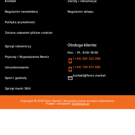
Kontakt
Zwroty i reklamacje
Regulamin newslettera
Regulamin sklepu
Polityka prywatności
Zmiana ustawień plików cookies
Obsługa klienta:
Sprzęt ratowniczy
Pon. - Pt.: 8:00-16:00
Pojazdy i Wyposażenie Remiz
(+48) 885 202 998
(+48) 788 875 886
Umundurowanie
kontakt@fenix.market
Sport i gadżety
Sprzęt marki Stihl
Copyright © 2025 Fenix Market | Wszystkie prawa do treści zastrzeżone.
Projekt i wdrożenie:
Scharmach.pl