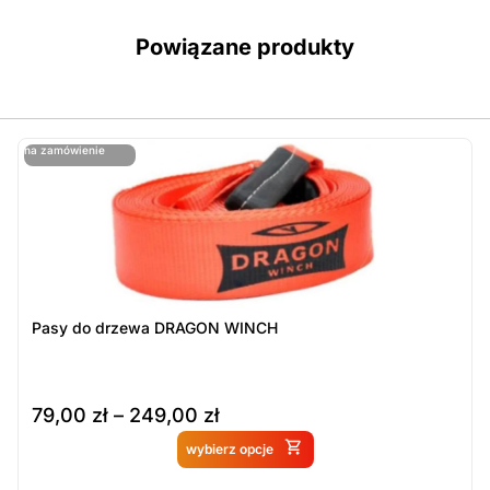
Powiązane produkty
ostatnie sztuki
na zamówienie
ost
n
Pasy do drzewa DRAGON WINCH
79,00
zł
–
249,00
zł
Produkt dostępny na
wybierz opcje