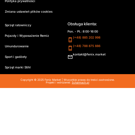
Polityka prywatności
Zmiana ustawień plików cookies
Obsługa klienta:
Sprzęt ratowniczy
Pon. - Pt.: 8:00-16:00
Pojazdy i Wyposażenie Remiz
(+48) 885 202 998
(+48) 788 875 886
Umundurowanie
kontakt@fenix.market
Sport i gadżety
Sprzęt marki Stihl
Copyright © 2025 Fenix Market | Wszystkie prawa do treści zastrzeżone.
Projekt i wdrożenie:
Scharmach.pl