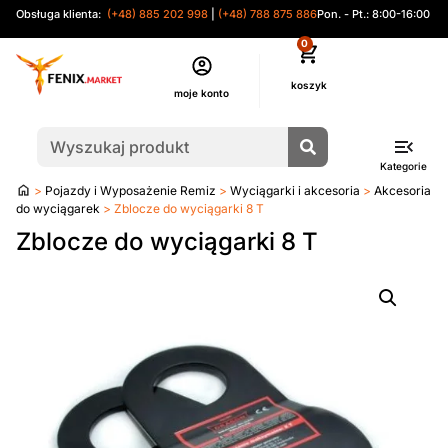
Obsługa klienta:
(+48) 885 202 998
|
(+48) 788 875 886
Pon. - Pt.: 8:00-16:00
0
moje konto
Kategorie
Strona
>
Pojazdy i Wyposażenie Remiz
>
Wyciągarki i akcesoria
>
Akcesoria
główna
do wyciągarek
> Zblocze do wyciągarki 8 T
Zblocze do wyciągarki 8 T