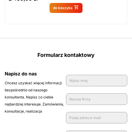
Produkt dostępny na
do koszyka
zamówienie
Formularz kontaktowy
Napisz do nas
Chcesz uzyskać więcej informacji
bezpośrednio od naszego
konsultanta. Napisz co ciebie
najbardziej interesuje. Zamówienia,
konsultacje, realizacja