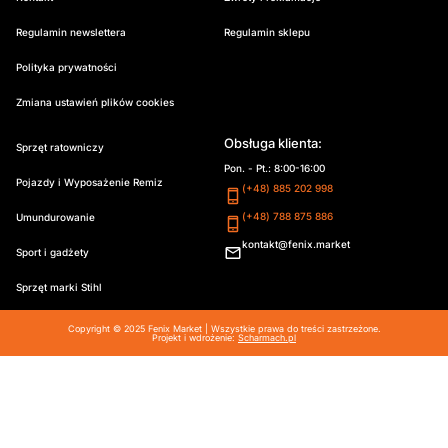
Regulamin newslettera
Regulamin sklepu
Polityka prywatności
Zmiana ustawień plików cookies
Obsługa klienta:
Sprzęt ratowniczy
Pon. - Pt.: 8:00-16:00
Pojazdy i Wyposażenie Remiz
(+48) 885 202 998
(+48) 788 875 886
Umundurowanie
kontakt@fenix.market
Sport i gadżety
Sprzęt marki Stihl
Copyright © 2025 Fenix Market | Wszystkie prawa do treści zastrzeżone.
Projekt i wdrożenie:
Scharmach.pl