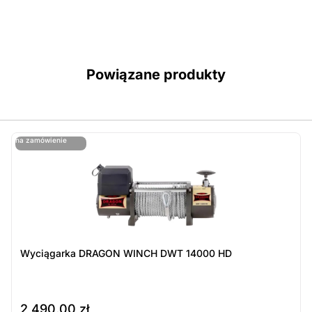
Powiązane produkty
ostatnie sztuki
na zamówienie
ost
n
Wyciągarka DRAGON WINCH DWT 14000 HD
2 490,00
zł