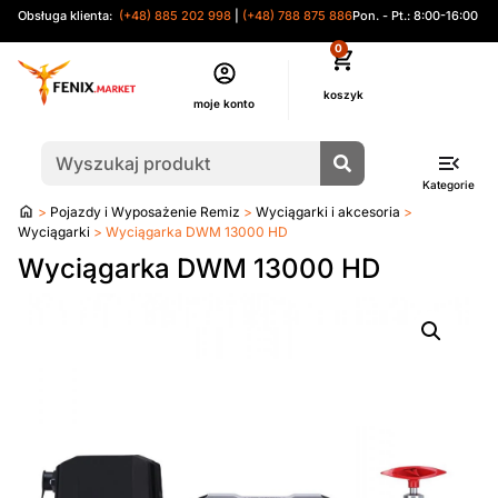
Obsługa klienta:
(+48) 885 202 998
|
(+48) 788 875 886
Pon. - Pt.: 8:00-16:00
0
moje konto
Kategorie
Strona
>
Pojazdy i Wyposażenie Remiz
>
Wyciągarki i akcesoria
>
główna
Wyciągarki
> Wyciągarka DWM 13000 HD
Wyciągarka DWM 13000 HD