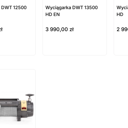
a DWT 12500
Wyciągarka DWT 13500
Wyci
HD EN
HD
zł
3 990,00
zł
2 9
do koszyka
do ko
ukt
Produkt
Pr
ępny na
dostępny na
do
wienie
zamówienie
za