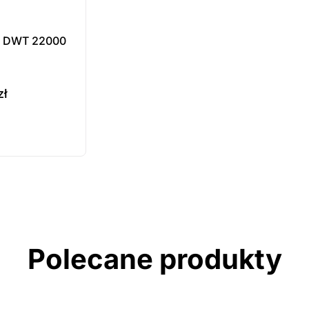
a DWT 22000
zł
ukt
ępny na
wienie
Polecane produkty