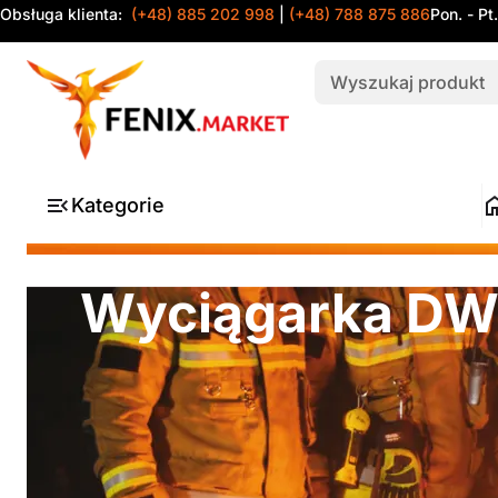
Obsługa klienta:
(+48) 885 202 998
|
(+48) 788 875 886
Pon. - Pt
Kategorie
Wyciągarka DW