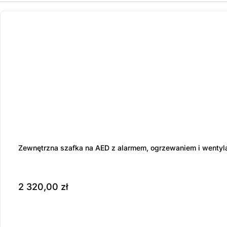
ostatnie sztuki
na zamówienie
Zewnętrzna szafka na AED z alarmem, ogrzewaniem i wentyl
2 320,00
zł
Produkt dostępny na z
do koszyka