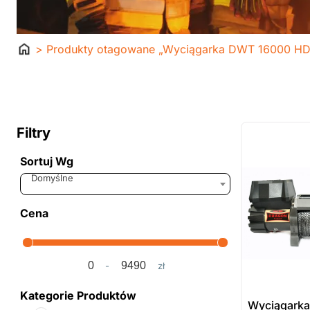
Strona
> Produkty otagowane „Wyciągarka DWT 16000 HD
główna
ostatnie sztuki
na zamówienie
Filtry
Sortuj Wg
Sort Products
Domyślne
Cena
-
zł
Minimum Price
Maximum Price
Kategorie Produktów
Wyciągark