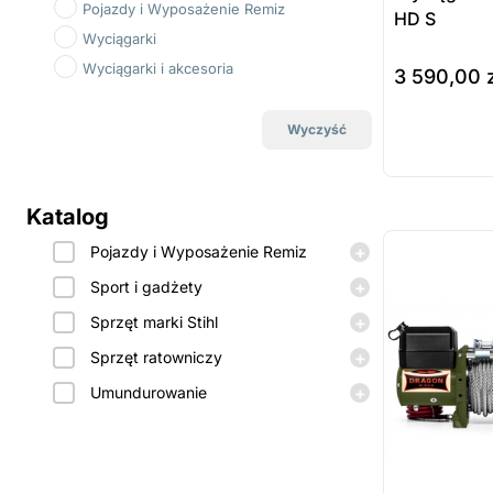
Pojazdy i Wyposażenie Remiz
HD S
Wyciągarki
Wyciągarki i akcesoria
3 590,00
do koszyka
Wyczyść
Prod
dost
Katalog
zamó
ostatnie sztuki
na zamówienie
+
Pojazdy i Wyposażenie Remiz
+
Sport i gadżety
+
Sprzęt marki Stihl
+
Sprzęt ratowniczy
+
Umundurowanie