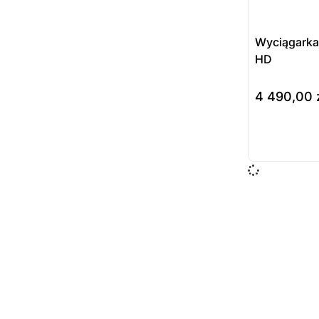
Wyciągark
HD
4 490,00
do koszyka
Prod
dost
zamó