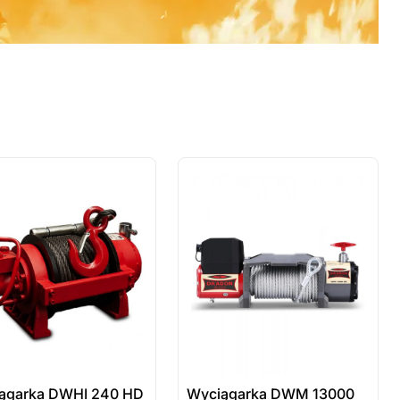
 sztuki
ostatnie sztuki
wienie
na zamówienie
ągarka DWHI 240 HD
Wyciągarka DWM 13000