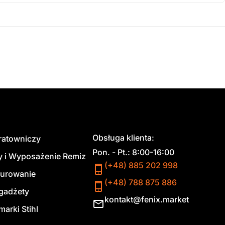
Obsługa klienta:
 ratowniczy
Pon. - Pt.: 8:00-16:00
y i Wyposażenie Remiz
(+48) 885 202 998
urowanie
(+48) 788 875 886
 gadżety
kontakt@fenix.market
marki Stihl