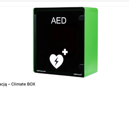
acją – Climate BOX
amówienie