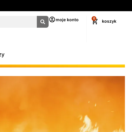
0
moje konto
zy