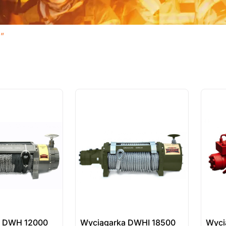
”
ostatnie sztuki
ostatnie
na zamówienie
na zamó
a DWH 12000
Wyciągarka DWHI 18500
Wyci