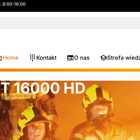
.: 8:00-16:00
Home
Kontakt
O nas
Strefa wied
T 16000 HD