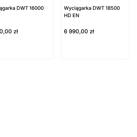
ągarka DWT 16000
Wyciągarka DWT 18500
HD EN
90,00
zł
6 990,00
zł
szyka
do koszyka
odukt
Produkt
stępny na
dostępny na
mówienie
zamówienie