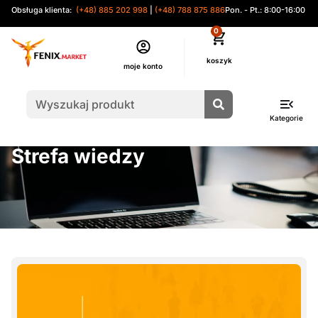
Obsługa klienta:
(+48) 885 202 998
|
(+48) 788 875 886
Pon. - Pt.: 8:00-16:00
0
moje konto
Kategorie
Strefa wiedzy