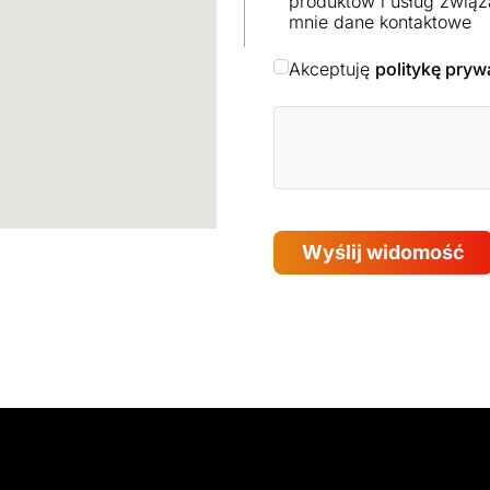
produktów i usług związ
mnie dane kontaktowe
Akceptuję
politykę pryw
Wyślij widomość