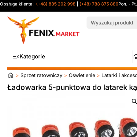
Obsługa klienta:
(+48) 885 202 998
|
(+48) 788 875 886
Pon. - Pt
Kategorie
Strona
>
Sprzęt ratowniczy
>
Oświetlenie
>
Latarki i akces
główna
Ładowarka 5-punktowa do latarek k