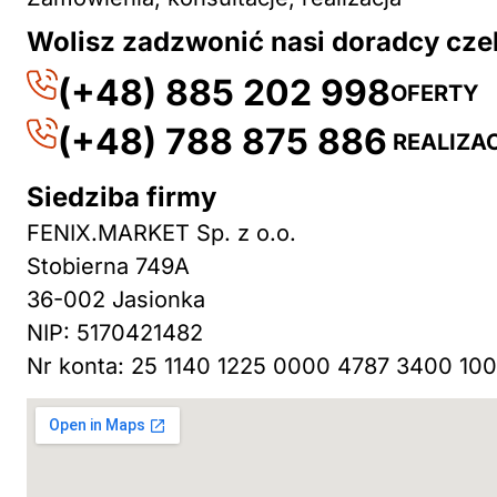
Wolisz zadzwonić nasi doradcy cze
(+48) 885 202 998
OFERTY
(+48) 788 875 886
REALIZA
Siedziba firmy
FENIX.MARKET Sp. z o.o.
Stobierna 749A
36-002 Jasionka
NIP: 5170421482
Nr konta: 25 1140 1225 0000 4787 3400 100