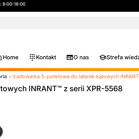
.: 8:00-16:00
Home
Kontakt
O nas
Strefa wied
oria
> Ładowarka 5-punktowa do latarek kątowych INRANT™
ątowych INRANT™ z serii XPR-5568