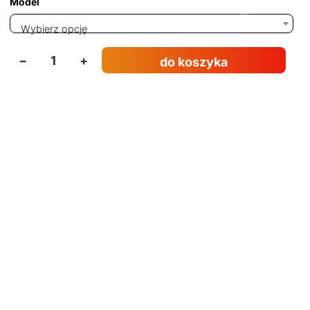
Model
Wybierz opcję
−
+
do koszyka