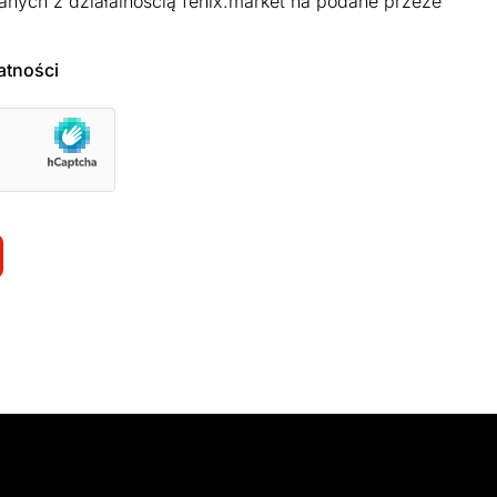
anych z działalnością fenix.market na podane przeze
atności