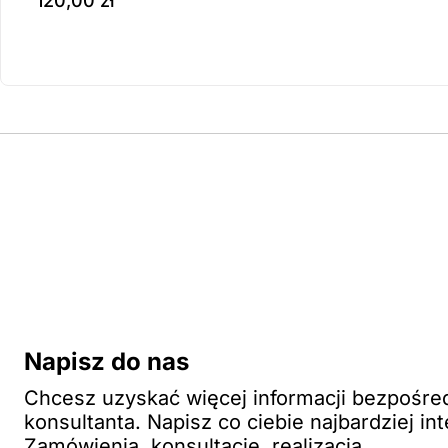
120,00
zł
Produkt dostępny na z
wybierz opcje
Napisz do nas
Chcesz uzyskać więcej informacji bezpośre
konsultanta. Napisz co ciebie najbardziej int
Zamówienia, konsultacje, realizacja