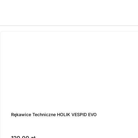
ostatnie sztuki
na zamówienie
Rękawice Techniczne HOLIK VESPID EVO