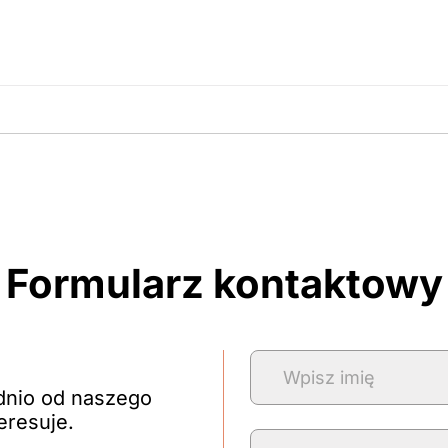
amówienie
Formularz kontaktowy
dnio od naszego
eresuje.