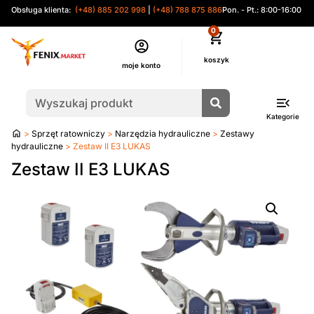
Obsługa klienta:
(+48) 885 202 998
|
(+48) 788 875 886
Pon. - Pt.: 8:00-16:00
0
moje konto
Kategorie
Strona
>
Sprzęt ratowniczy
>
Narzędzia hydrauliczne
>
Zestawy
główna
hydrauliczne
> Zestaw II E3 LUKAS
Zestaw II E3 LUKAS