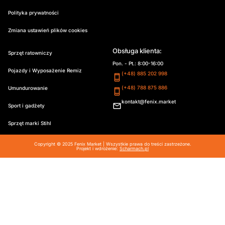
Polityka prywatności
Zmiana ustawień plików cookies
Obsługa klienta:
Sprzęt ratowniczy
Pon. - Pt.: 8:00-16:00
Pojazdy i Wyposażenie Remiz
(+48) 885 202 998
(+48) 788 875 886
Umundurowanie
kontakt@fenix.market
Sport i gadżety
Sprzęt marki Stihl
Copyright © 2025 Fenix Market | Wszystkie prawa do treści zastrzeżone.
Projekt i wdrożenie:
Scharmach.pl