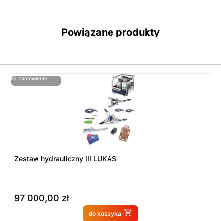
Powiązane produkty
ostatnie sztuki
na zamówienie
ost
n
Zestaw hydrauliczny III LUKAS
97 000,00
zł
Produkt dostępny na
do koszyka