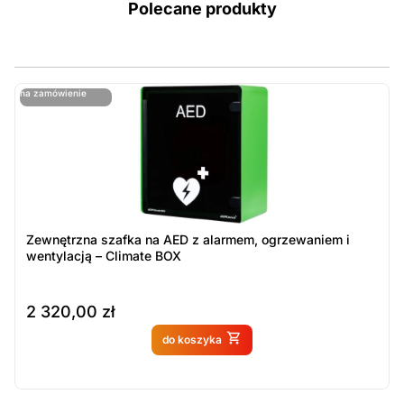
Polecane produkty
ostatnie sztuki
na zamówienie
ost
n
Zewnętrzna szafka na AED z alarmem, ogrzewaniem i
wentylacją – Climate BOX
2 320,00
zł
Produkt dostępny na
do koszyka
zamówienie