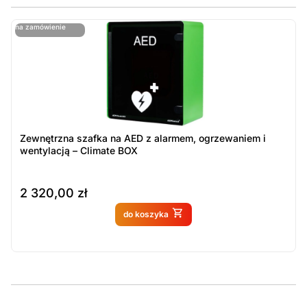
ostatnie sztuki
na zamówienie
ost
n
Zewnętrzna szafka na AED z alarmem, ogrzewaniem i
wentylacją – Climate BOX
2 320,00
zł
Produkt dostępny na
do koszyka
zamówienie