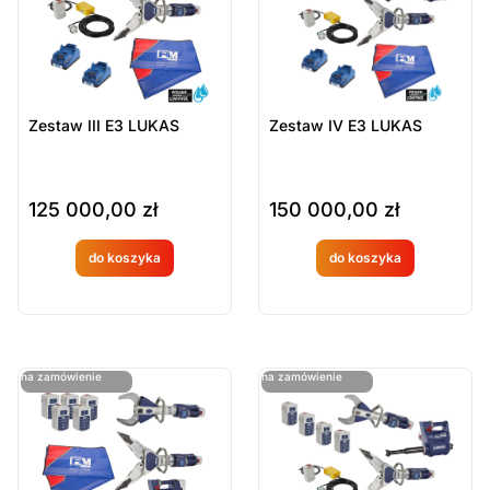
Zestaw III E3 LUKAS
Zestaw IV E3 LUKAS
125 000,00
zł
150 000,00
zł
do koszyka
do koszyka
Produkt
Produkt
dostępny
dostępny
na
na
ostatnie sztuki
ostatnie sztuki
na zamówienie
na zamówienie
zamówien
zamówien
ie
ie