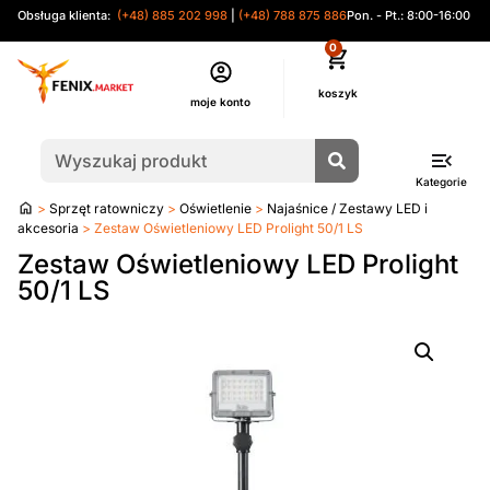
Obsługa klienta:
(+48) 885 202 998
|
(+48) 788 875 886
Pon. - Pt.: 8:00-16:00
0
moje konto
Kategorie
Strona
>
Sprzęt ratowniczy
>
Oświetlenie
>
Najaśnice / Zestawy LED i
główna
akcesoria
> Zestaw Oświetleniowy LED Prolight 50/1 LS
Zestaw Oświetleniowy LED Prolight
50/1 LS