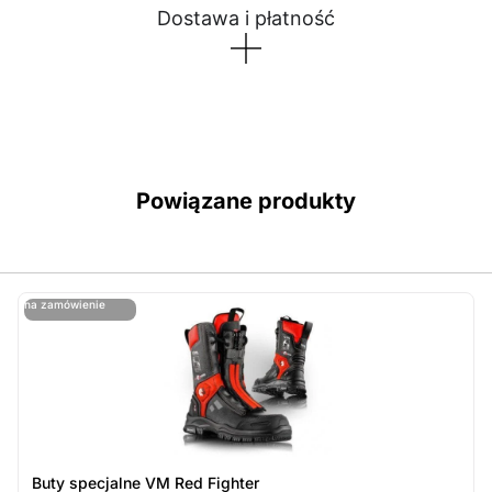
Dostawa i płatność
Powiązane produkty
ostatnie sztuki
na zamówienie
ost
n
Buty specjalne VM Red Fighter