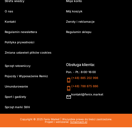
Strefa wiedzy
Moje konto
O nas
Mój koszyk
Kontakt
Zwroty i reklamacje
Regulamin newslettera
Regulamin sklepu
Polityka prywatności
Zmiana ustawień plików cookies
Obsługa klienta:
Sprzęt ratowniczy
Pon. - Pt.: 8:00-16:00
Pojazdy i Wyposażenie Remiz
(+48) 885 202 998
(+48) 788 875 886
Umundurowanie
kontakt@fenix.market
Sport i gadżety
Sprzęt marki Stihl
Copyright © 2025 Fenix Market | Wszystkie prawa do treści zastrzeżone.
Projekt i wdrożenie:
Scharmach.pl