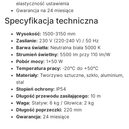
elastyczność ustawienia
Gwarancja na 24 miesiące
Specyfikacja techniczna
Wysokość:
1500-3150 mm
Zasilanie:
230 V (220-240 V) / 50 Hz
Barwa światła:
Neutralna biała 5000 K
Strumień świetlny:
5500 lm przy 110 lm/W
Pobór mocy:
1×50 W
Temperatura pracy:
-20°C do +50°C
Materiały:
Tworzywo sztuczne, szkło, aluminium,
stal
Stopień ochrony:
IP54
Długość przewodu zasilającego:
10 m
Waga:
Statyw: 6 kg / Głowica: 2 kg
Długość poprzeczki:
220 mm
Gwarancja:
24 miesiące