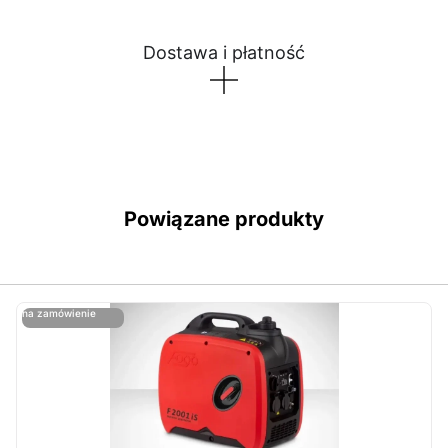
Dostawa i płatność
Powiązane produkty
ostatnie sztuki
na zamówienie
ost
n