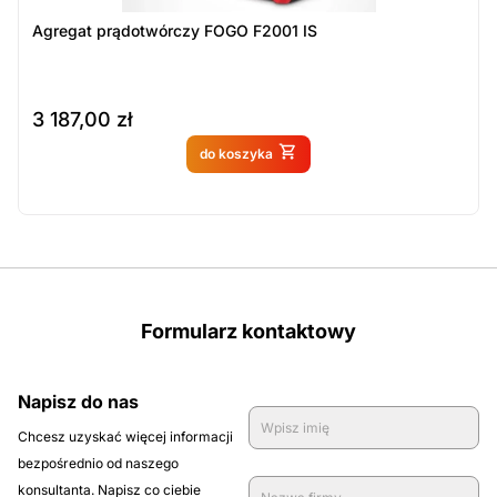
Agregat prądotwórczy FOGO F2001 IS
3 187,00
zł
Produkt dostępny na
do koszyka
zamówienie
Formularz kontaktowy
Napisz do nas
Chcesz uzyskać więcej informacji
bezpośrednio od naszego
konsultanta. Napisz co ciebie