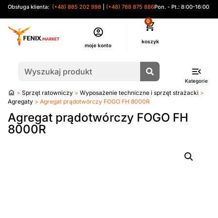
Obsługa klienta:
(+48) 885 202 998
|
(+48) 788 875 886
Pon. - Pt.: 8:00-16:00
0
moje konto
Kategorie
Strona
>
Sprzęt ratowniczy
>
Wyposażenie techniczne i sprzęt strażacki
>
główna
Agregaty
> Agregat prądotwórczy FOGO FH 8000R
Agregat prądotwórczy FOGO FH
8000R