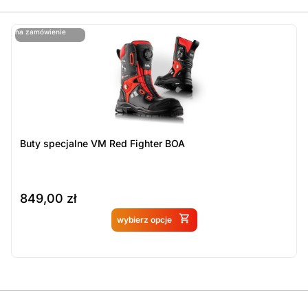
ostatnie sztuki
na zamówienie
ost
n
Buty specjalne VM Red Fighter BOA
849,00
zł
Produkt dostępny na
wybierz opcje
zamówienie