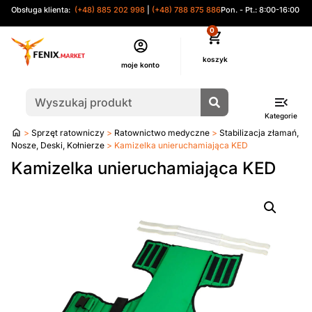
Obsługa klienta:
(+48) 885 202 998
|
(+48) 788 875 886
Pon. - Pt.: 8:00-16:00
0
moje konto
Kategorie
Strona
>
Sprzęt ratowniczy
>
Ratownictwo medyczne
>
Stabilizacja złamań,
główna
Nosze, Deski, Kołnierze
> Kamizelka unieruchamiająca KED
Kamizelka unieruchamiająca KED