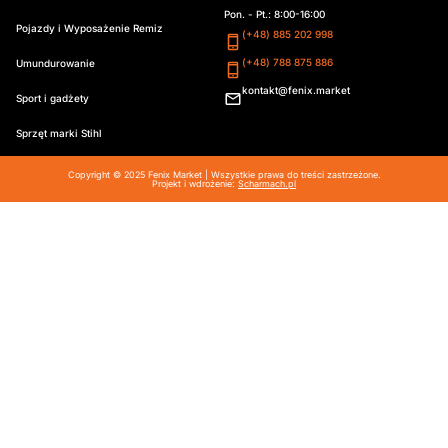
Pon. - Pt.: 8:00-16:00
Pojazdy i Wyposażenie Remiz
(+48) 885 202 998
(+48) 788 875 886
Umundurowanie
kontakt@fenix.market
Sport i gadżety
Sprzęt marki Stihl
Copyright © 2025 Fenix Market | Wszystkie prawa do treści zastrzeżone.
Projekt i wdrożenie:
Scharmach.pl