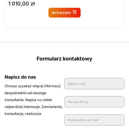
1 010,00
zł
Produkt dostępny na
do koszyka
zamówienie
Formularz kontaktowy
Napisz do nas
Chcesz uzyskać więcej informacji
bezpośrednio od naszego
konsultanta. Napisz co ciebie
najbardziej interesuje. Zamówienia,
konsultacje, realizacja