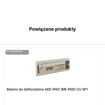
Powiązane produkty
ostatnie sztuki
na zamówienie
ost
n
Bateria do defibrylatora AED iPAD (ME PAD) CU SP1