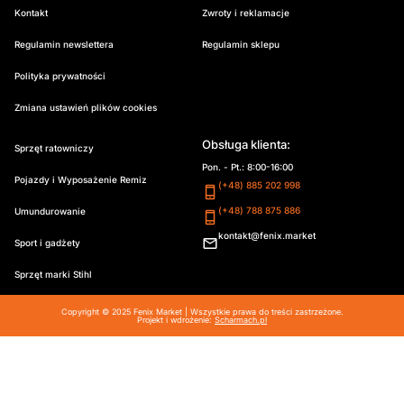
Kontakt
Zwroty i reklamacje
Regulamin newslettera
Regulamin sklepu
Polityka prywatności
Zmiana ustawień plików cookies
Obsługa klienta:
Sprzęt ratowniczy
Pon. - Pt.: 8:00-16:00
Pojazdy i Wyposażenie Remiz
(+48) 885 202 998
(+48) 788 875 886
Umundurowanie
kontakt@fenix.market
Sport i gadżety
Sprzęt marki Stihl
Copyright © 2025 Fenix Market | Wszystkie prawa do treści zastrzeżone.
Projekt i wdrożenie:
Scharmach.pl