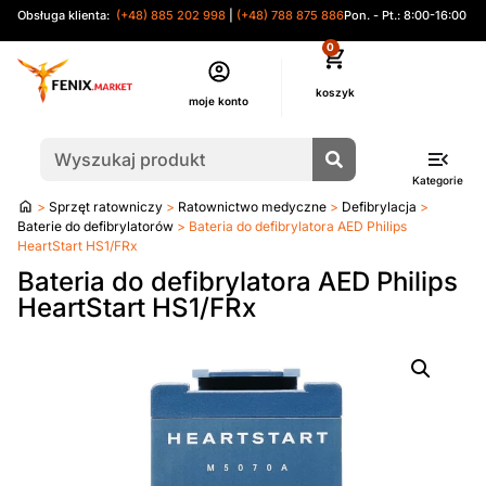
Obsługa klienta:
(+48) 885 202 998
|
(+48) 788 875 886
Pon. - Pt.: 8:00-16:00
0
moje konto
Kategorie
Strona
>
Sprzęt ratowniczy
>
Ratownictwo medyczne
>
Defibrylacja
>
główna
Baterie do defibrylatorów
> Bateria do defibrylatora AED Philips
HeartStart HS1/FRx
Bateria do defibrylatora AED Philips
HeartStart HS1/FRx