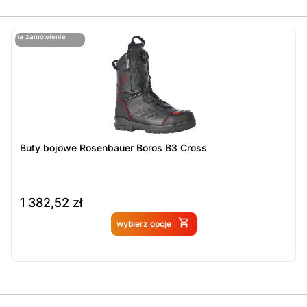
ostatnie sztuki
na zamówienie
ost
n
Buty bojowe Rosenbauer Boros B3 Cross
1 382,52
zł
Produkt dostępny na
wybierz opcje
zamówienie