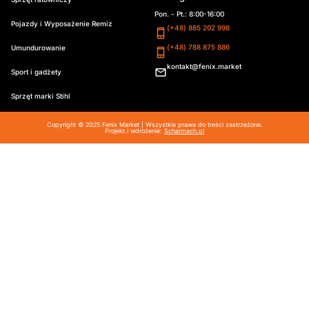
Pon. - Pt.: 8:00-16:00
Pojazdy i Wyposażenie Remiz
(+48) 885 202 998
(+48) 788 875 886
Umundurowanie
kontakt@fenix.market
Sport i gadżety
Sprzęt marki Stihl
Copyright © 2025 Fenix Market | Wszystkie prawa do treści zastrzeżone.
Projekt i wdrożenie:
Scharmach.pl