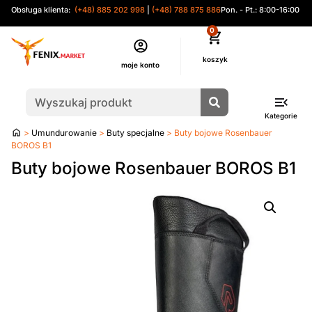
Obsługa klienta:
(+48) 885 202 998
|
(+48) 788 875 886
Pon. - Pt.: 8:00-16:00
0
moje konto
Kategorie
Strona
>
Umundurowanie
>
Buty specjalne
> Buty bojowe Rosenbauer
główna
BOROS B1
Buty bojowe Rosenbauer BOROS B1