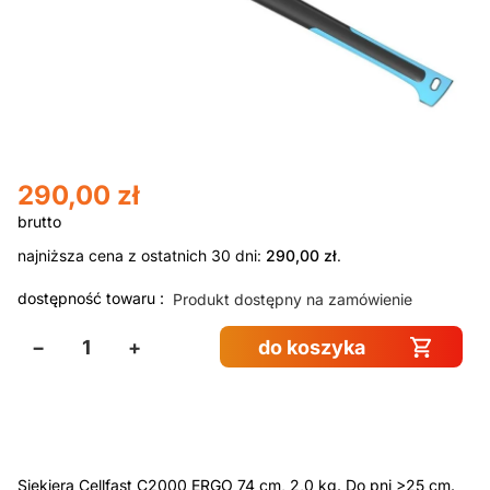
290,00
zł
najniższa cena z ostatnich 30 dni:
290,00
zł
.
dostępność towaru :
Produkt dostępny na zamówienie
−
+
do koszyka
Siekiera Cellfast C2000 ERGO 74 cm, 2,0 kg. Do pni >25 cm.