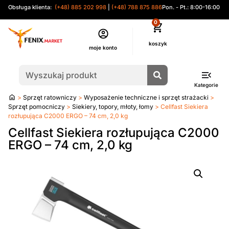
Obsługa klienta:
(+48) 885 202 998
|
(+48) 788 875 886
Pon. - Pt.: 8:00-16:00
0
moje konto
Kategorie
Strona
>
Sprzęt ratowniczy
>
Wyposażenie techniczne i sprzęt strażacki
>
główna
Sprzęt pomocniczy
>
Siekiery, topory, młoty, łomy
> Cellfast Siekiera
rozłupująca C2000 ERGO – 74 cm, 2,0 kg
Cellfast Siekiera rozłupująca C2000
ERGO – 74 cm, 2,0 kg