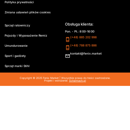
Polityka prywatności
Zmiana ustawień plików cookies
Obsługa klienta:
Sprzęt ratowniczy
Pon. - Pt.: 8:00-16:00
Pojazdy i Wyposażenie Remiz
(+48) 885 202 998
(+48) 788 875 886
Umundurowanie
kontakt@fenix.market
Sport i gadżety
Sprzęt marki Stihl
Copyright © 2025 Fenix Market | Wszystkie prawa do treści zastrzeżone.
Projekt i wdrożenie:
Scharmach.pl