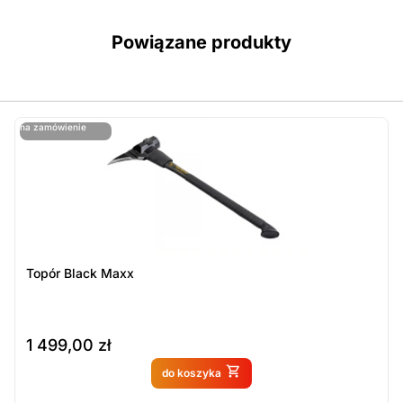
Powiązane produkty
ostatnie sztuki
na zamówienie
ost
n
Topór Black Maxx
1 499,00
zł
Produkt dostępny na
do koszyka