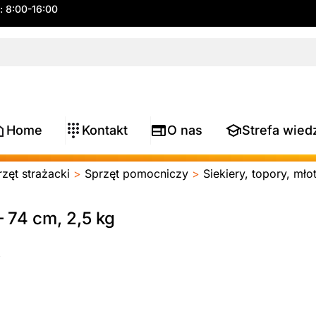
.: 8:00-16:00
Home
Kontakt
O nas
Strefa wied
zęt strażacki
>
Sprzęt pomocniczy
>
Siekiery, topory, mło
– 74 cm, 2,5 kg