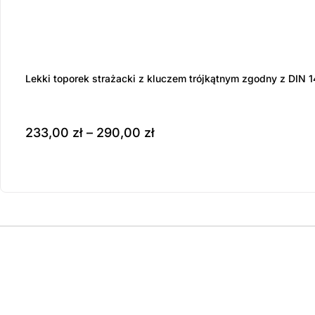
Lekki toporek strażacki z kluczem trójkątnym zgodny z DIN
233,00
zł
–
290,00
zł
Produkt dostępny na z
wybierz opcje