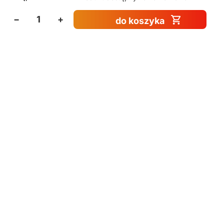
−
+
do koszyka