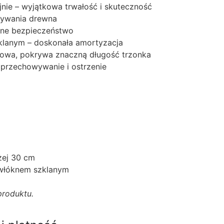
yjnie – wyjątkowa trwałość i skuteczność
pywania drewna
lne bezpieczeństwo
lanym – doskonała amortyzacja
owa, pokrywa znaczną długość trzonka
 przechowywanie i ostrzenie
żej 30 cm
z włóknem szklanym
produktu.