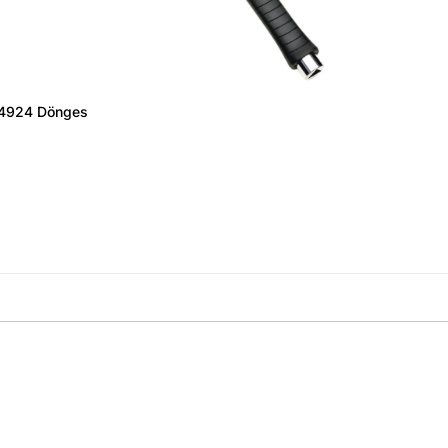
 14924 Dönges
amówienie