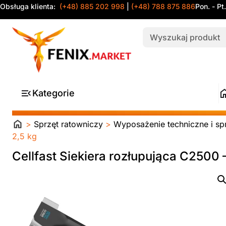
Obsługa klienta:
(+48) 885 202 998
|
(+48) 788 875 886
Pon. - Pt
Kategorie
Strona
>
Sprzęt ratowniczy
>
Wyposażenie techniczne i spr
główna
2,5 kg
Cellfast Siekiera rozłupująca C2500 