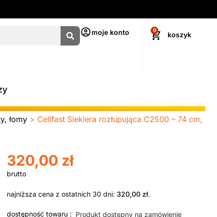
0
moje konto
zy
ty, łomy
> Cellfast Siekiera rozłupująca C2500 – 74 cm,
320,00
zł
najniższa cena z ostatnich 30 dni:
320,00
zł
.
dostępność towaru :
Produkt dostępny na zamówienie