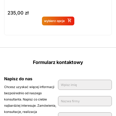
235,00
zł
Produkt dostępny na
wybierz opcje
zamówienie
Formularz kontaktowy
Napisz do nas
Chcesz uzyskać więcej informacji
bezpośrednio od naszego
konsultanta. Napisz co ciebie
najbardziej interesuje. Zamówienia,
konsultacje, realizacja