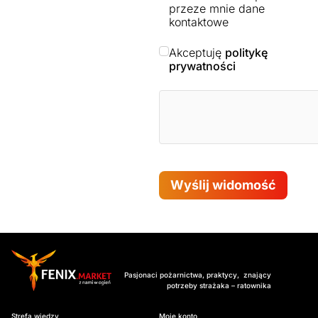
przeze mnie dane
kontaktowe
Akceptuję
politykę
prywatności
Wyślij widomość
Pasjonaci pożarnictwa, praktycy, znający
potrzeby strażaka – ratownika
Strefa wiedzy
Moje konto