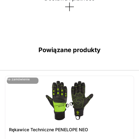
Powiązane produkty
ostatnie sztuki
na zamówienie
ost
n
Rękawice Techniczne PENELOPE NEO