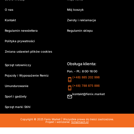
O nas
Mój koszyk
Kontakt
Zwroty i reklamacje
Regulamin newslettera
Regulamin sklepu
Polityka prywatności
Zmiana ustawień plików cookies
Obsługa klienta:
Sprzęt ratowniczy
Pon. - Pt.: 8:00-16:00
Pojazdy i Wyposażenie Remiz
(+48) 885 202 998
(+48) 788 875 886
Umundurowanie
kontakt@fenix.market
Sport i gadżety
Sprzęt marki Stihl
Copyright © 2025 Fenix Market | Wszystkie prawa do treści zastrzeżone.
Projekt i wdrożenie:
Scharmach.pl