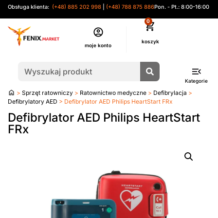
Obsługa klienta:
(+48) 885 202 998
|
(+48) 788 875 886
Pon. - Pt.: 8:00-16:00
0
moje konto
Kategorie
Strona
>
Sprzęt ratowniczy
>
Ratownictwo medyczne
>
Defibrylacja
>
główna
Defibrylatory AED
> Defibrylator AED Philips HeartStart FRx
Defibrylator AED Philips HeartStart
FRx