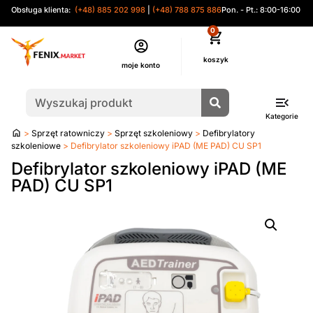
Obsługa klienta:
(+48) 885 202 998
|
(+48) 788 875 886
Pon. - Pt.: 8:00-16:00
0
moje konto
Kategorie
Strona
>
Sprzęt ratowniczy
>
Sprzęt szkoleniowy
>
Defibrylatory
główna
szkoleniowe
> Defibrylator szkoleniowy iPAD (ME PAD) CU SP1
Defibrylator szkoleniowy iPAD (ME
PAD) CU SP1