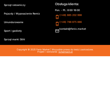
Obsługa klienta:
Sprzęt ratowniczy
Pon. - Pt.: 8:00-16:00
Pojazdy i Wyposażenie Remiz
(+48) 885 202 998
(+48) 788 875 886
Umundurowanie
kontakt@fenix.market
Sport i gadżety
Sprzęt marki Stihl
Copyright © 2025 Fenix Market | Wszystkie prawa do treści zastrzeżone.
Projekt i wdrożenie:
Scharmach.pl