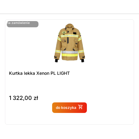
ostatnie sztuki
na zamówienie
ost
n
Kurtka lekka Xenon PL LIGHT
1 322,00
zł
Produkt dostępny na
do koszyka
zamówienie