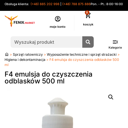
Obsługa klienta:
(+48) 885 202 998
|
(+48) 788 875 886
Pon. - Pt.: 8:00-16:00
0
moje konto
Kategorie
Strona
>
Sprzęt ratowniczy
>
Wyposażenie techniczne i sprzęt strażacki
>
główna
Higiena i dekontaminacja
> F4 emulsja do czyszczenia odblasków 500
ml
F4 emulsja do czyszczenia
odblasków 500 ml