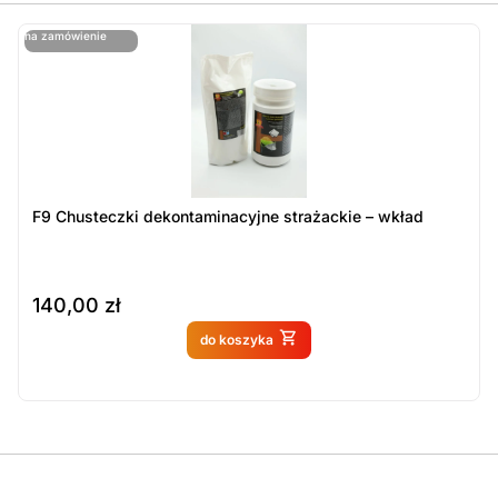
ostatnie sztuki
na zamówienie
ost
n
F9 Chusteczki dekontaminacyjne strażackie – wkład
140,00
zł
Produkt dostępny na
do koszyka
zamówienie