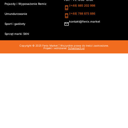
Pojazdy i Wyposażenie Remiz
(+48) 885 202 998
(+48) 788 875 886
Umundurowanie
kontakt@fenix.market
Sport i gadżety
Sprzęt marki Stihl
Copyright © 2025 Fenix Market | Wszystkie prawa do treści zastrzeżone.
Projekt i wdrożenie:
Scharmach.pl