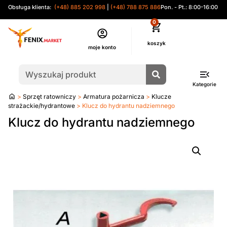
Obsługa klienta:
(+48) 885 202 998
|
(+48) 788 875 886
Pon. - Pt.: 8:00-16:00
0
moje konto
Kategorie
Strona
>
Sprzęt ratowniczy
>
Armatura pożarnicza
>
Klucze
główna
strażackie/hydrantowe
> Klucz do hydrantu nadziemnego
Klucz do hydrantu nadziemnego