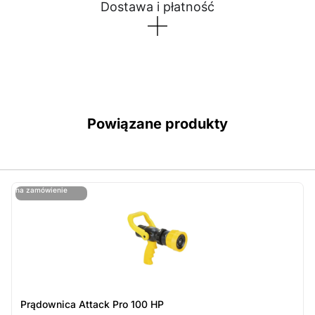
Dostawa i płatność
Powiązane produkty
ostatnie sztuki
na zamówienie
ost
n
Prądownica Attack Pro 100 HP