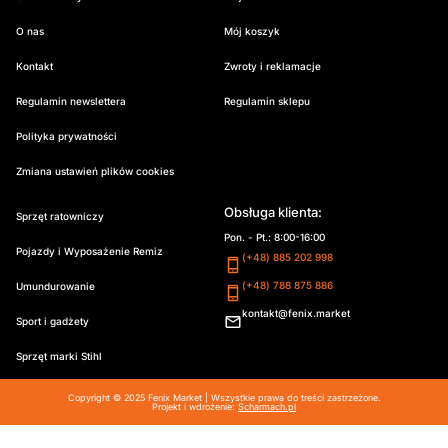
O nas
Mój koszyk
Kontakt
Zwroty i reklamacje
Regulamin newslettera
Regulamin sklepu
Polityka prywatności
Zmiana ustawień plików cookies
Obsługa klienta:
Sprzęt ratowniczy
Pon. - Pt.: 8:00-16:00
Pojazdy i Wyposażenie Remiz
(+48) 885 202 998
(+48) 788 875 886
Umundurowanie
kontakt@fenix.market
Sport i gadżety
Sprzęt marki Stihl
Copyright © 2025 Fenix Market | Wszystkie prawa do treści zastrzeżone.
Projekt i wdrożenie:
Scharmach.pl