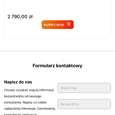
2 790,00
zł
Produkt dostępny na
wybierz opcje
zamówienie
Formularz kontaktowy
Napisz do nas
Chcesz uzyskać więcej informacji
bezpośrednio od naszego
konsultanta. Napisz co ciebie
najbardziej interesuje. Zamówienia,
konsultacje, realizacja