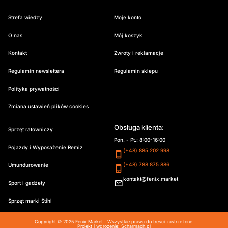
Strefa wiedzy
Moje konto
O nas
Mój koszyk
Kontakt
Zwroty i reklamacje
Regulamin newslettera
Regulamin sklepu
Polityka prywatności
Zmiana ustawień plików cookies
Obsługa klienta:
Sprzęt ratowniczy
Pon. - Pt.: 8:00-16:00
Pojazdy i Wyposażenie Remiz
(+48) 885 202 998
(+48) 788 875 886
Umundurowanie
kontakt@fenix.market
Sport i gadżety
Sprzęt marki Stihl
Copyright © 2025 Fenix Market | Wszystkie prawa do treści zastrzeżone.
Projekt i wdrożenie:
Scharmach.pl