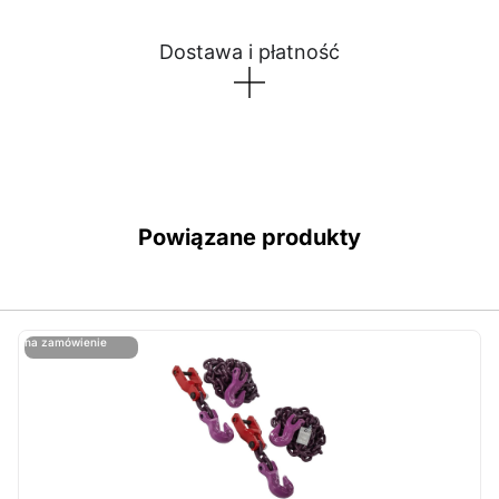
Dostawa i płatność
Powiązane produkty
ostatnie sztuki
na zamówienie
ost
n