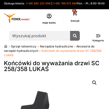
Obsługa klienta:
(+48) 885 202 998
|
(+48) 788 875 886
Pon. - Pt.: 8:00-16:00
0
moje konto
Kategorie
Strona
>
Sprzęt ratowniczy
>
Narzędzia hydrauliczne
>
Akcesoria do
główna
narzędzi hydraulicznych
> Końcówki do wyważania drzwi SC 258/358
LUKAS
Końcówki do wyważania drzwi SC
258/358 LUKAS