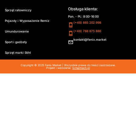
Obsługa klienta:
Sprzęt ratowniczy
Pon. - Pt.: 8:00-16:00
Pojazdy i Wyposażenie Remiz
(+48) 885 202 998
(+48) 788 875 886
Umundurowanie
kontakt@fenix.market
Sport i gadżety
Sprzęt marki Stihl
Copyright © 2025 Fenix Market | Wszystkie prawa do treści zastrzeżone.
Projekt i wdrożenie:
Scharmach.pl