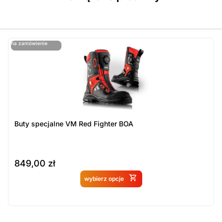
ostatnie sztuki
na zamówienie
ost
n
Buty specjalne VM Red Fighter BOA
849,00
zł
Produkt dostępny na
wybierz opcje
zamówienie