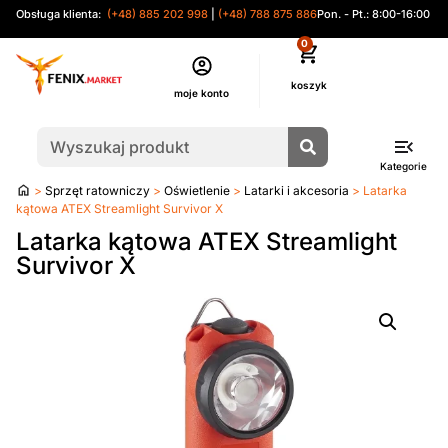
Obsługa klienta:
(+48) 885 202 998
|
(+48) 788 875 886
Pon. - Pt.: 8:00-16:00
0
moje konto
Kategorie
Strona
>
Sprzęt ratowniczy
>
Oświetlenie
>
Latarki i akcesoria
> Latarka
główna
kątowa ATEX Streamlight Survivor X
Latarka kątowa ATEX Streamlight
Survivor X