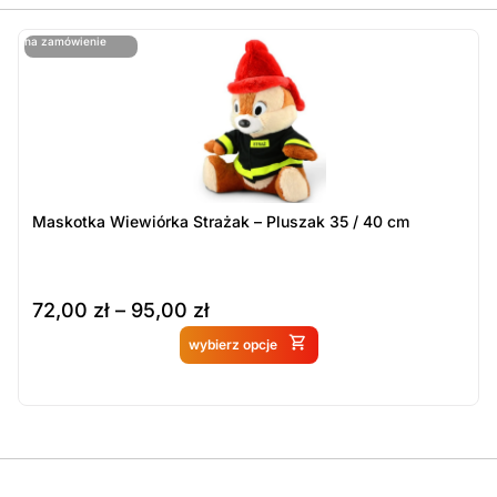
ostatnie sztuki
na zamówienie
ost
n
Maskotka Wiewiórka Strażak – Pluszak 35 / 40 cm
72,00
zł
–
95,00
zł
Produkt dostępny na
wybierz opcje
zamówienie