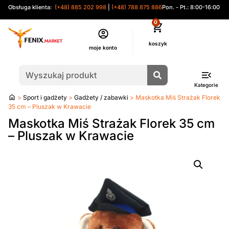
Obsługa klienta:
(+48) 885 202 998
|
(+48) 788 875 886
Pon. - Pt.: 8:00-16:00
0
moje konto
Kategorie
Strona
>
Sport i gadżety
>
Gadżety / zabawki
> Maskotka Miś Strażak Florek
główna
35 cm – Pluszak w Krawacie
Maskotka Miś Strażak Florek 35 cm
– Pluszak w Krawacie