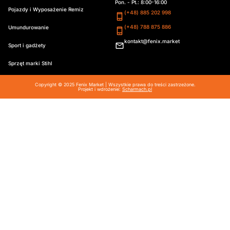
Pon. - Pt.: 8:00-16:00
Pojazdy i Wyposażenie Remiz
(+48) 885 202 998
(+48) 788 875 886
Umundurowanie
kontakt@fenix.market
Sport i gadżety
Sprzęt marki Stihl
Copyright © 2025 Fenix Market | Wszystkie prawa do treści zastrzeżone.
Projekt i wdrożenie:
Scharmach.pl