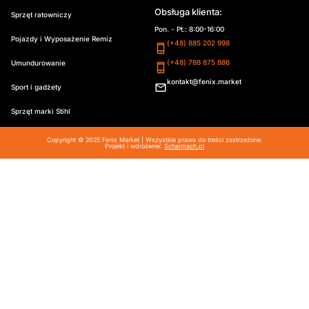
Obsługa klienta:
Sprzęt ratowniczy
Pon. - Pt.: 8:00-16:00
Pojazdy i Wyposażenie Remiz
(+48) 885 202 998
(+48) 788 875 886
Umundurowanie
kontakt@fenix.market
Sport i gadżety
Sprzęt marki Stihl
Copyright © 2025 Fenix Market | Wszystkie prawa do treści zastrzeżone.
Projekt i wdrożenie:
Scharmach.pl