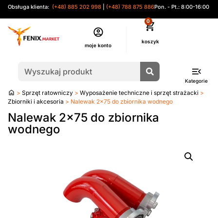
Obsługa klienta:
(+48) 885 202 998
|
(+48) 788 875 886
Pon. - Pt.: 8:00-16:00
0
moje konto
Kategorie
Strona
>
Sprzęt ratowniczy
>
Wyposażenie techniczne i sprzęt strażacki
>
główna
Zbiorniki i akcesoria
> Nalewak 2×75 do zbiornika wodnego
Nalewak 2×75 do zbiornika
wodnego