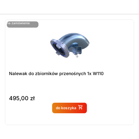
ostatnie sztuki
na zamówienie
ost
n
Nalewak do zbiorników przenośnych 1x W110
495,00
zł
Produkt dostępny na
do koszyka
zamówienie