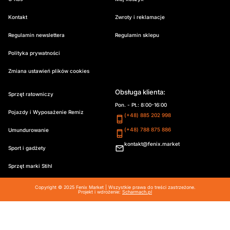
Kontakt
Zwroty i reklamacje
Regulamin newslettera
Regulamin sklepu
Polityka prywatności
Zmiana ustawień plików cookies
Obsługa klienta:
Sprzęt ratowniczy
Pon. - Pt.: 8:00-16:00
Pojazdy i Wyposażenie Remiz
(+48) 885 202 998
(+48) 788 875 886
Umundurowanie
kontakt@fenix.market
Sport i gadżety
Sprzęt marki Stihl
Copyright © 2025 Fenix Market | Wszystkie prawa do treści zastrzeżone.
Projekt i wdrożenie:
Scharmach.pl