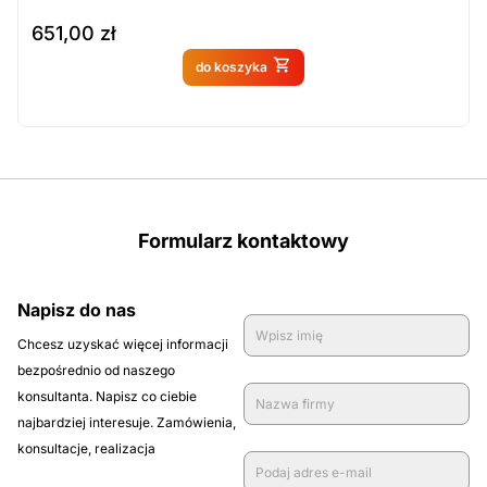
651,00
zł
Produkt dostępny na
do koszyka
zamówienie
Formularz kontaktowy
Napisz do nas
Chcesz uzyskać więcej informacji
bezpośrednio od naszego
konsultanta. Napisz co ciebie
najbardziej interesuje. Zamówienia,
konsultacje, realizacja