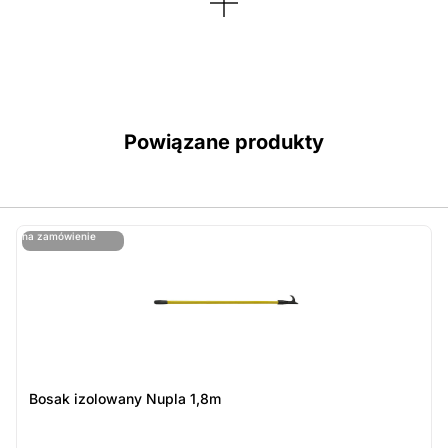
Powiązane produkty
ostatnie sztuki
na zamówienie
ost
n
Bosak izolowany Nupla 1,8m