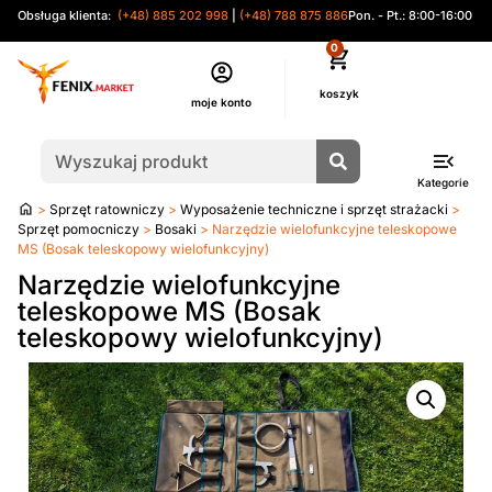
Obsługa klienta:
(+48) 885 202 998
|
(+48) 788 875 886
Pon. - Pt.: 8:00-16:00
0
moje konto
Kategorie
Strona
>
Sprzęt ratowniczy
>
Wyposażenie techniczne i sprzęt strażacki
>
główna
Sprzęt pomocniczy
>
Bosaki
> Narzędzie wielofunkcyjne teleskopowe
MS (Bosak teleskopowy wielofunkcyjny)
Narzędzie wielofunkcyjne
teleskopowe MS (Bosak
teleskopowy wielofunkcyjny)