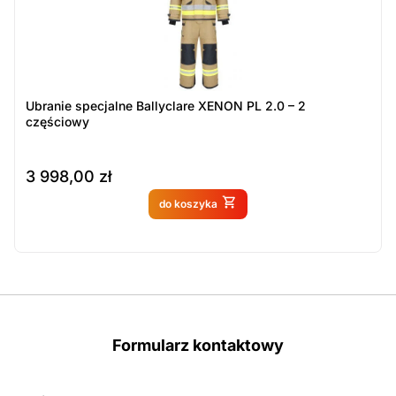
Ubranie specjalne Ballyclare XENON PL 2.0 – 2
częściowy
3 998,00
zł
Produkt dostępny na
do koszyka
zamówienie
Formularz kontaktowy