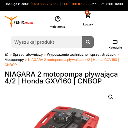
Obsługa klienta:
(+48) 885 202 998
|
(+48) 788 875 886
Pon. - Pt.: 8:00-16:00
0
moje konto
Kategorie
Strona
>
Sprzęt ratowniczy
>
Wyposażenie techniczne i sprzęt strażacki
>
główna
Motopompy
> NIAGARA 2 motopompa pływająca 4/2 | Honda GXV160 |
CNBOP
NIAGARA 2 motopompa pływająca
4/2 | Honda GXV160 | CNBOP