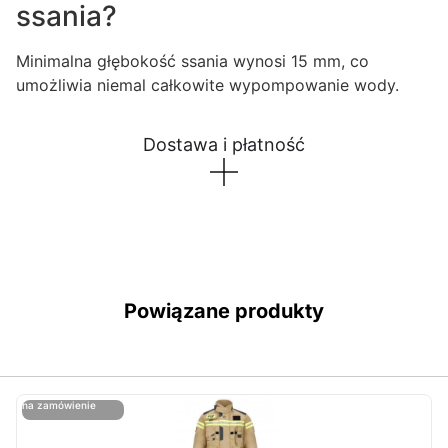
ssania?
Minimalna głębokość ssania wynosi 15 mm, co
umożliwia niemal całkowite wypompowanie wody.
Dostawa i płatność
Powiązane produkty
ostatnie sztuki
na zamówienie
ost
n