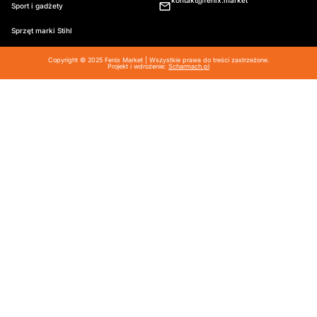
kontakt@fenix.market
Sport i gadżety
Sprzęt marki Stihl
Copyright © 2025 Fenix Market | Wszystkie prawa do treści zastrzeżone.
Projekt i wdrożenie:
Scharmach.pl